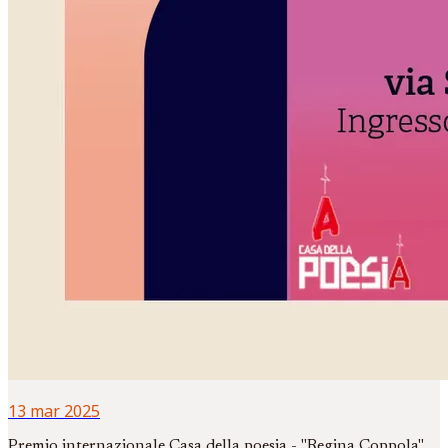
13 mar 2025
Premio internazionale Casa della poesia - "Regina Coppola",