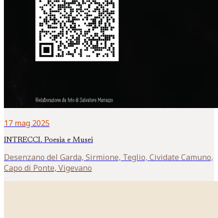
17 mag 2025
INTRECCI. Poesia e Musei
Desenzano del Garda, Sirmione, Teglio, Cividate Camuno,
Capo di Ponte, Vigevano