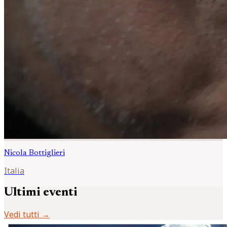
Nicola
Bottiglieri
Italia
Ultimi eventi
Vedi tutti →