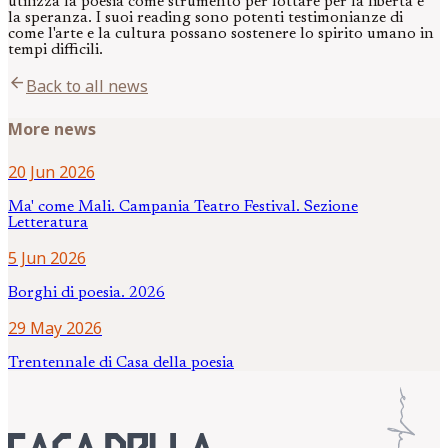
utilizza la poesia come strumento per lottare per la libertà e
la speranza. I suoi reading sono potenti testimonianze di
come l'arte e la cultura possano sostenere lo spirito umano in
tempi difficili.
arrow_back
Back to all news
More news
20 Jun 2026
Ma' come Mali. Campania Teatro Festival. Sezione
Letteratura
5 Jun 2026
Borghi di poesia. 2026
29 May 2026
Trentennale di Casa della poesia