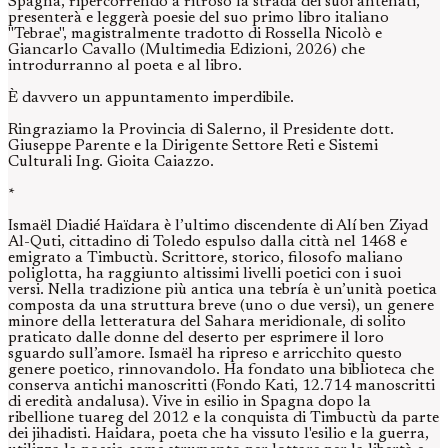
Spagna, ripercorrendo a ritroso la strada dei suoi antenati,
presenterà e leggerà poesie del suo primo libro italiano
"Tebrae", magistralmente tradotto di Rossella Nicolò e
Giancarlo Cavallo (Multimedia Edizioni, 2026) che
introdurranno al poeta e al libro.
È davvero un appuntamento imperdibile.
Ringraziamo la Provincia di Salerno, il Presidente dott.
Giuseppe Parente e la Dirigente Settore Reti e Sistemi
Culturali Ing. Gioita Caiazzo.
*
Ismaël Diadié Haïdara è l’ultimo discendente di Alí ben Ziyad
Al-Quti, cittadino di Toledo espulso dalla città nel 1468 e
emigrato a Timbuctù. Scrittore, storico, filosofo maliano
poliglotta, ha raggiunto altissimi livelli poetici con i suoi
versi. Nella tradizione più antica una tebría è un’unità poetica
composta da una struttura breve (uno o due versi), un genere
minore della letteratura del Sahara meridionale, di solito
praticato dalle donne del deserto per esprimere il loro
sguardo sull’amore. Ismaël ha ripreso e arricchito questo
genere poetico, rinnovandolo. Ha fondato una biblioteca che
conserva antichi manoscritti (Fondo Kati, 12.714 manoscritti
di eredità andalusa). Vive in esilio in Spagna dopo la
ribellione tuareg del 2012 e la conquista di Timbuctù da parte
dei jihadisti. Haidara, poeta che ha vissuto l'esilio e la guerra,