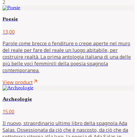
2
Poesie
13,00
Parole come brecce o fenditure o crepe aperte nel muro
del reale per fare del reale un luogo abitabile, per
costruire realtà. La prima antologia italiana di una delle
più belle voci femminili della poesia spagnola
contemporanea.
arrow_outward
View product
Archeologie
15.00
Il nuovo, straordinario ultimo libro della spagnola Ada
Salas. Ossessionata da ciò che è nascosto, da ciò che da
sottoterra ritorna alla luce, la poesia di Ada Salas in