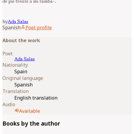
de pie frente a mi tumba–.
by
Ada
Salas
person
Spanish
Poet profile
About the work
Poet
Ada
Salas
Nationality
Spain
Original language
Spanish
Translation
English translation
Audio
volume_up
Available
Books by the author