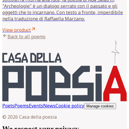
"Archeologie" è un dialogo serrato con il passato e gli
oggetti che lo incarnano. Con testo a fronte, imperdibile
nella traduzione di Raffaella Marzano.
arrow_outward
View product
arrow_back
Back to all poems
Poets
Poems
Events
News
Cookie policy
Manage cookies
© 2026 Casa della poesia