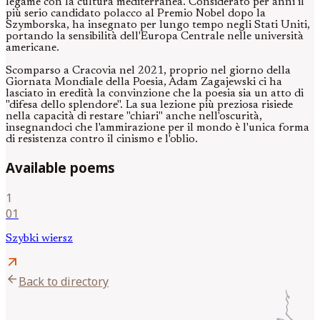
legame con la cultura mediterranea. Considerato per anni il
più serio candidato polacco al Premio Nobel dopo la
Szymborska, ha insegnato per lungo tempo negli Stati Uniti,
portando la sensibilità dell'Europa Centrale nelle università
americane.
Scomparso a Cracovia nel 2021, proprio nel giorno della
Giornata Mondiale della Poesia, Adam Zagajewski ci ha
lasciato in eredità la convinzione che la poesia sia un atto di
"difesa dello splendore". La sua lezione più preziosa risiede
nella capacità di restare "chiari" anche nell'oscurità,
insegnandoci che l'ammirazione per il mondo è l'unica forma
di resistenza contro il cinismo e l'oblio.
Available poems
1
01
Szybki wiersz
arrow_outward
arrow_back
Back to directory