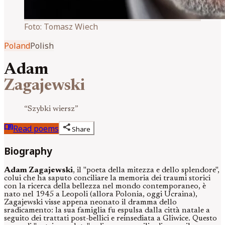
Foto:
Tomasz Wiech
Poland
Polish
Adam
Zagajewski
“
Szybki wiersz
”
menu_book
share
Read poems
Share
Biography
Adam Zagajewski
, il "poeta della mitezza e dello splendore",
colui che ha saputo conciliare la memoria dei traumi storici
con la ricerca della bellezza nel mondo contemporaneo, è
nato nel 1945 a Leopoli (allora Polonia, oggi Ucraina),
Zagajewski visse appena neonato il dramma dello
sradicamento: la sua famiglia fu espulsa dalla città natale a
seguito dei trattati post-bellici e reinsediata a Gliwice. Questo