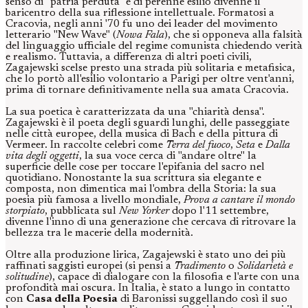
senso di "patria perduta" e di perenne esilio divenne il
baricentro della sua riflessione intellettuale. Formatosi a
Cracovia, negli anni '70 fu uno dei leader del movimento
letterario "New Wave" (
Nowa Fala
), che si opponeva alla falsità
del linguaggio ufficiale del regime comunista chiedendo verità
e realismo. Tuttavia, a differenza di altri poeti civili,
Zagajewski scelse presto una strada più solitaria e metafisica,
che lo portò all'esilio volontario a Parigi per oltre vent'anni,
prima di tornare definitivamente nella sua amata Cracovia.
La sua poetica è caratterizzata da una "chiarità densa".
Zagajewski è il poeta degli sguardi lunghi, delle passeggiate
nelle città europee, della musica di Bach e della pittura di
Vermeer. In raccolte celebri come
Terra del fuoco
,
Seta
e
Dalla
vita degli oggetti
, la sua voce cerca di "andare oltre" la
superficie delle cose per toccare l'epifania del sacro nel
quotidiano. Nonostante la sua scrittura sia elegante e
composta, non dimentica mai l'ombra della Storia: la sua
poesia più famosa a livello mondiale,
Prova a cantare il mondo
storpiato
, pubblicata sul
New Yorker
dopo l'11 settembre,
divenne l'inno di una generazione che cercava di ritrovare la
bellezza tra le macerie della modernità.
Oltre alla produzione lirica, Zagajewski è stato uno dei più
raffinati saggisti europei (si pensi a
Tradimento
o
Solidarietà e
solitudine
), capace di dialogare con la filosofia e l'arte con una
profondità mai oscura. In Italia, è stato a lungo in contatto
con
Casa della Poesia
di Baronissi suggellando così il suo