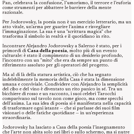
Pan, celebrava la confusione, l’umorismo, il terrore e l’euforia
come strumenti per abbattere le barriere della mente
razionale.
Per Jodorowsky, la poesia non è un esercizio letterario, ma un
atto vitale, un’arma per guarire l’anima e risvegliare
l’immaginazione. La sua è una "scrittura magica" che
trasforma il simbolo in realtà e il quotidiano in rito.
Incontrare Alejandro Jodorowsky a Salerno è stato, per i
primordi di
Casa della poesia
, molto più di un evento
culturale: è stato il compimento di un desiderio profondo,
l'incontro con un "mito" che era da sempre un punto di
riferimento assoluto per gli operatori del progetto.
Ma al di là della statura artistica, ciò che ha segnato
indelebilmente la memoria della Casa è stata la dimensione
umana e conviviale. Condividere con Alejandro la semplicità
del cibo e del vino è diventato un rito panico in sé. Tra un
bicchiere di rosso e un racconto, i suoi celebri Tarocchi
comparivano sul tavolo non come gioco, ma come specchi
dell’anima. La sua idea di poesia si è manifestata nella capacità
di trasformare ogni istante — che si parlasse dei suoi film
visionari o delle fatiche quotidiane — in un’esperienza
straordinaria.
Jodorowsky ha lasciato a Casa della poesia l’insegnamento
che l’arte non abita solo nei libri o sullo schermo, ma si nutre