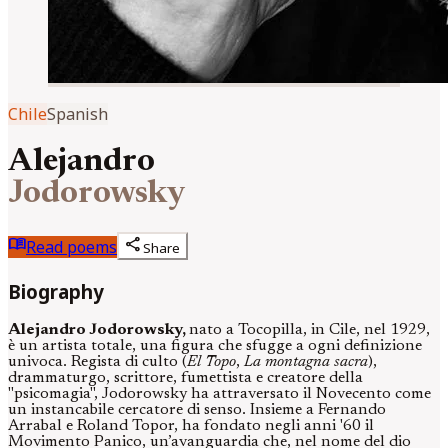
Chile
Spanish
Alejandro
Jodorowsky
menu_book
share
Read poems
Share
Biography
Alejandro Jodorowsky,
nato a Tocopilla, in Cile, nel 1929,
è un artista totale, una figura che sfugge a ogni definizione
univoca. Regista di culto (
El Topo
,
La montagna sacra
),
drammaturgo, scrittore, fumettista e creatore della
"psicomagia", Jodorowsky ha attraversato il Novecento come
un instancabile cercatore di senso. Insieme a Fernando
Arrabal e Roland Topor, ha fondato negli anni '60 il
Movimento Panico, un’avanguardia che, nel nome del dio