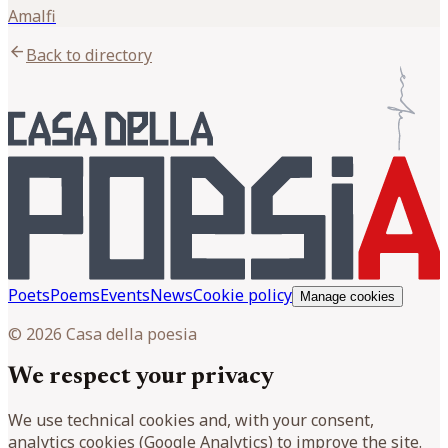
Amalfi
arrow_back
Back to directory
Poets
Poems
Events
News
Cookie policy
Manage cookies
© 2026 Casa della poesia
We respect your privacy
We use technical cookies and, with your consent,
analytics cookies (Google Analytics) to improve the site.