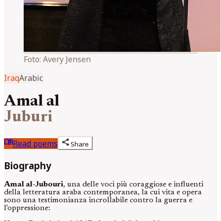
Foto:
Avery Jensen
Iraq
Arabic
Amal al
Juburi
menu_book
share
Read poems
Share
Biography
Amal al-Jubouri
, una delle voci più coraggiose e influenti
della letteratura araba contemporanea, la cui vita e opera
sono una testimonianza incrollabile contro la guerra e
l'oppressione: