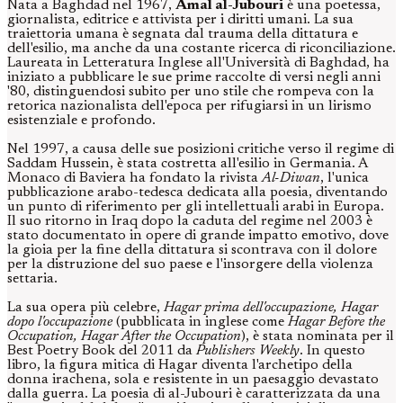
Nata a Baghdad nel 1967,
Amal al-Jubouri
è una poetessa,
giornalista, editrice e attivista per i diritti umani. La sua
traiettoria umana è segnata dal trauma della dittatura e
dell'esilio, ma anche da una costante ricerca di riconciliazione.
Laureata in Letteratura Inglese all'Università di Baghdad, ha
iniziato a pubblicare le sue prime raccolte di versi negli anni
'80, distinguendosi subito per uno stile che rompeva con la
retorica nazionalista dell'epoca per rifugiarsi in un lirismo
esistenziale e profondo.
Nel 1997, a causa delle sue posizioni critiche verso il regime di
Saddam Hussein, è stata costretta all'esilio in Germania. A
Monaco di Baviera ha fondato la rivista
Al-Diwan
, l'unica
pubblicazione arabo-tedesca dedicata alla poesia, diventando
un punto di riferimento per gli intellettuali arabi in Europa.
Il suo ritorno in Iraq dopo la caduta del regime nel 2003 è
stato documentato in opere di grande impatto emotivo, dove
la gioia per la fine della dittatura si scontrava con il dolore
per la distruzione del suo paese e l'insorgere della violenza
settaria.
La sua opera più celebre,
Hagar prima dell'occupazione, Hagar
dopo l'occupazione
(pubblicata in inglese come
Hagar Before the
Occupation, Hagar After the Occupation
), è stata nominata per il
Best Poetry Book del 2011 da
Publishers Weekly
. In questo
libro, la figura mitica di Hagar diventa l'archetipo della
donna irachena, sola e resistente in un paesaggio devastato
dalla guerra. La poesia di al-Jubouri è caratterizzata da una