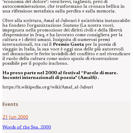
"economia del dolore": versi brevi, taglienti, privi di
autocommiserazione, che trasformano la cronaca bellica in
una riflessione metafisica sulla perdita e sulla memoria.
Oltre alla scrittura, Amal al-Jubouri è un'attivista instancabile:
ha fondato l'organizzazione
Soutuna
(La nostra voce),
impegnata nella promozione dei diritti civili e della libertà
d'espressione in Iraq, e ha lavorato come consigliera per la
cultura e i diritti umani. Insignita di numerosi premi
internazionali, tra cui il
Premio Gaeta
per la poesia di
viaggio in Italia, la sua voce è oggi una delle più autorevoli
nel denunciare le ferite invisibili del conflitto e nel rivendicare
il ruolo della cultura come unico spazio di ricostruzione
possibile per il popolo iracheno.
Ha preso parte nel 2000 al festival “Parole di mare.
Incontri internazionali di poesia" (Amalfi) .
https://it.wikipedia.org/wiki/Amal_al-Juburi
Events
21 Jun 2000
Words of the Sea. 2000