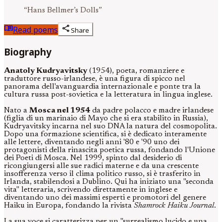
“
Hans Bellmer’s Dolls
”
menu_book
share
Read poems
Share
Biography
Anatoly Kudryavitsky
(1954), poeta, romanziere e
traduttore russo-irlandese, è una figura di spicco nel
panorama dell'avanguardia internazionale e ponte tra la
cultura russa post-sovietica e la letteratura in lingua inglese.
Nato a
Mosca nel 1954
da padre polacco e madre irlandese
(figlia di un marinaio di Mayo che si era stabilito in Russia),
Kudryavitsky incarna nel suo DNA la natura del cosmopolita.
Dopo una formazione scientifica, si è dedicato interamente
alle lettere, diventando negli anni '80 e '90 uno dei
protagonisti della rinascita poetica russa, fondando l'Unione
dei Poeti di Mosca. Nel 1999, spinto dal desiderio di
ricongiungersi alle sue radici materne e da una crescente
insofferenza verso il clima politico russo, si è trasferito in
Irlanda, stabilendosi a Dublino. Qui ha iniziato una "seconda
vita" letteraria, scrivendo direttamente in inglese e
diventando uno dei massimi esperti e promotori del genere
Haiku in Europa, fondando la rivista
Shamrock Haiku Journal
.
La sua voce si caratterizza per un "surrealismo lucido e una