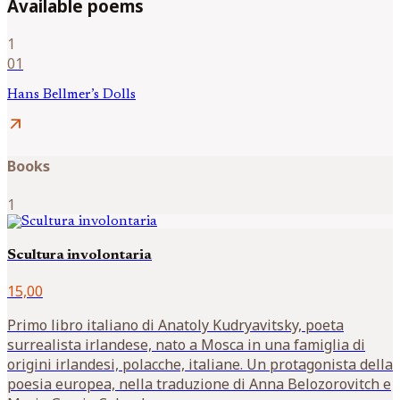
Available poems
1
01
Hans Bellmer’s Dolls
arrow_outward
Books
1
Scultura involontaria
15,00
Primo libro italiano di Anatoly Kudryavitsky, poeta
surrealista irlandese, nato a Mosca in una famiglia di
origini irlandesi, polacche, italiane. Un protagonista della
poesia europea, nella traduzione di Anna Belozorovitch e