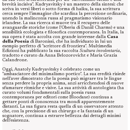
brevità incisiva". Kudryavitsky è un maestro della sintesi: che
scriva in versi liberi o sotto forma di haiku, la sua scrittura
cerca sempre l'immagine che scardina la percezione ordinaria,
unendo la malinconia russa al pragmatismo visionario
irlandese. La sua ricerca si muove tra il recupero delle
avanguardie storiche (come l'Oberiu di Daniil Charms) e una
sensibilità ecologista e filosofica contemporanea. In Italia, la
sua opera è stata accolta con grande interesse dalla
Casa
della Poesia
di Baronissi, che ha individuato in lui un
esempio perfetto di "scrittore di frontiera". Multimedia
Edizioni ha pubblicato la sua raccolta
Scultura involontaria
,
tradotto e curato da Anna Belozorovicht e Maria Grazia
Calandrone.
Oggi, Anatoly Kudryavitsky è celebrato come un
"ambasciatore del minimalismo poetico". La sua eredità risiede
nell'aver dimostrato che la poesia può migrare tra le lingue
senza perdere la propria anima, anzi arricchendosi di nuove
sfumature ritmiche e visive. La sua attività di antologista (ha
curato volumi fondamentali sulla poesia russa
contemporanea per editori come Bloodaxe) continua a
gettare ponti di conoscenza tra mondi apparentemente
distanti. La sua figura resta quella di un osservatore attento
che, con la precisione di un chirurgo e la fantasia di un
sognatore, continua a estrarre bellezza dai dettagli minimi
dell'esistenza.