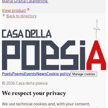
Maria Grazia Calandrone.
arrow_outward
View product
arrow_back
Back to directory
Poets
Poems
Events
News
Cookie policy
Manage cookies
© 2026 Casa della poesia
We respect your privacy
We use technical cookies and, with your consent,