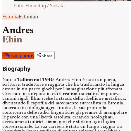
Foto:
Elmo Riig / Sakala
Estonia
Estonian
Andres
Ehin
menu_book
share
Read poems
Share
Biography
Nato a
Tallinn nel 1940
, Andres Ehin è stato un poeta,
scrittore, traduttore e saggista che ha trasformato la lingua
estone in un parco giochi per l'immaginazione più sfrenata.
Cresciuto in un'epoca in cui il realismo socialista imponeva
canoni rigidi, Ehin scelse la strada della ribellione metafisica,
diventando il capofila del movimento surrealista in Estonia.
Laureato in filologia ugro-finnica, la sua profonda
conoscenza delle radici linguistiche gli permise di manipolare
le parole con una libertà assoluta, creando neologismi,
accostamenti onirici e immagini che sfidano ogni logica
convenzionale. La sua carriera è stata un lungo viaggio tra