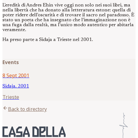
L'eredità di Andres Ehin vive oggi non solo nei suoi libri, ma
nella libertà che ha donato alla letteratura estone: quella di
poter ridere dell'oscurità e di trovare il sacro nel paradosso. È
stato un poeta che ha insegnato che l'immaginazione non è
una fuga dalla realtà, ma l'unico modo autentico per abitarla
veramente.
Ha preso parte a Sidaja a Trieste nel 2001.
Events
8 Sept 2001
Sidaja. 2001
Trieste
arrow_back
Back to directory