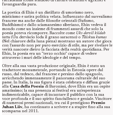
l'accademia (come studioso di culture orientali e ugriche) e
l'avanguardia pura.
La poetica di Ehin è un distillato di umorismo nero,
misticismo e satira politica velata. Influenzato dal surrealismo
francese ma anche dalle filosofie orientali (Sufismo,
Buddhismo) e dallo sciamanesimo siberiano, Ehin vedeva il
mondo come un insieme di frammenti assurdi che solo la
poesia poteva ricomporre. Raccolte come
Uks derviš kiidab
tattu
(Un derviscio loda il grano saraceno) o
Täiskuu kumas
(Nel chiarore della luna piena) mostrano un autore che gioca
con l'assurdo non per puro esercizio di stile, ma per rivelare le
verità nascoste dietro la facciata della realtà quotidiana. Per
Ehin, la poesia era un "terzo occhio" capace di vedere
attraverso i muri delle ideologie e del tempo.
Oltre alla sua vasta produzione originale, Ehin è stato un
traduttore monumentale, portando in Estonia opere dal
russo, dal tedesco, dal francese e persino dallo spagnolo,
arricchendo immensamente il panorama culturale del suo
paese. In Italia, la sua figura è stata celebrata e diffusa grazie
alla
Casa della Poesia
di Baronissi, dove Ehin era un ospite
amatissimo; la sua presenza ai festival era un'esperienza
indimenticabile, capace di incantare il pubblico con la sua
voce profonda e il suo spirito fanciullesco e geniale. Vincitore
di numerosi premi nazionali, tra cui il prestigioso
Premio
Juhan Liiv
, ha continuato a scrivere e a stupire fino alla sua
scomparsa nel 2011.