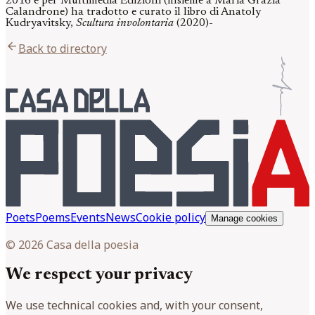
2016 e per Multimedia Edizioni (insieme a Maria Grazia
Calandrone) ha tradotto e curato il libro di Anatoly
Kudryavitsky,
Scultura involontaria
(2020)-
arrow_back
Back to directory
Poets
Poems
Events
News
Cookie policy
Manage cookies
© 2026 Casa della poesia
We respect your privacy
We use technical cookies and, with your consent,