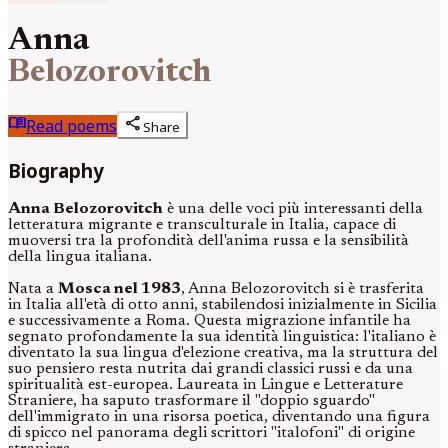
Anna
Belozorovitch
menu_book
share
Read poems
Share
Biography
Anna Belozorovitch
è una delle voci più interessanti della
letteratura migrante e transculturale in Italia, capace di
muoversi tra la profondità dell'anima russa e la sensibilità
della lingua italiana.
Nata a
Mosca nel 1983
, Anna Belozorovitch si è trasferita
in Italia all'età di otto anni, stabilendosi inizialmente in Sicilia
e successivamente a Roma. Questa migrazione infantile ha
segnato profondamente la sua identità linguistica: l'italiano è
diventato la sua lingua d'elezione creativa, ma la struttura del
suo pensiero resta nutrita dai grandi classici russi e da una
spiritualità est-europea. Laureata in Lingue e Letterature
Straniere, ha saputo trasformare il "doppio sguardo"
dell'immigrato in una risorsa poetica, diventando una figura
di spicco nel panorama degli scrittori "italofoni" di origine