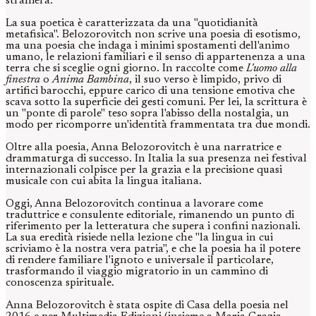
straniera.
La sua poetica è caratterizzata da una "quotidianità
metafisica". Belozorovitch non scrive una poesia di esotismo,
ma una poesia che indaga i minimi spostamenti dell'animo
umano, le relazioni familiari e il senso di appartenenza a una
terra che si sceglie ogni giorno. In raccolte come
L'uomo alla
finestra
o
Anima Bambina
, il suo verso è limpido, privo di
artifici barocchi, eppure carico di una tensione emotiva che
scava sotto la superficie dei gesti comuni. Per lei, la scrittura è
un "ponte di parole" teso sopra l'abisso della nostalgia, un
modo per ricomporre un'identità frammentata tra due mondi.
Oltre alla poesia, Anna Belozorovitch è una narratrice e
drammaturga di successo. In Italia la sua presenza nei festival
internazionali colpisce per la grazia e la precisione quasi
musicale con cui abita la lingua italiana.
Oggi, Anna Belozorovitch continua a lavorare come
traduttrice e consulente editoriale, rimanendo un punto di
riferimento per la letteratura che supera i confini nazionali.
La sua eredità risiede nella lezione che "la lingua in cui
scriviamo è la nostra vera patria", e che la poesia ha il potere
di rendere familiare l'ignoto e universale il particolare,
trasformando il viaggio migratorio in un cammino di
conoscenza spirituale.
Anna Belozorovitch è stata ospite di Casa della poesia nel