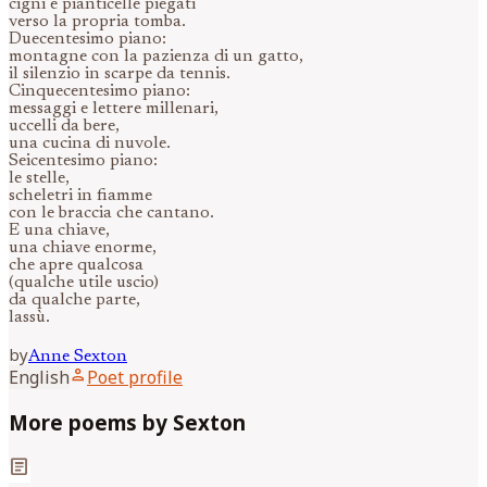
cigni e pianticelle piegati
verso la propria tomba.
Duecentesimo piano:
montagne con la pazienza di un gatto,
il silenzio in scarpe da tennis.
Cinquecentesimo piano:
messaggi e lettere millenari,
uccelli da bere,
una cucina di nuvole.
Seicentesimo piano:
le stelle,
scheletri in fiamme
con le braccia che cantano.
E una chiave,
una chiave enorme,
che apre qualcosa
(qualche utile uscio)
da qualche parte,
lassù.
by
Anne
Sexton
person
English
Poet profile
More poems by Sexton
article