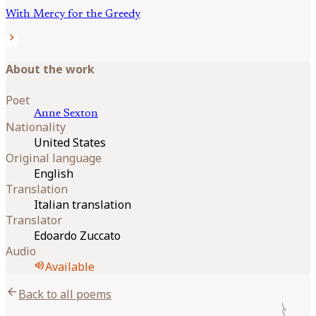
With Mercy for the Greedy
chevron_right
About the work
Poet
Anne
Sexton
Nationality
United States
Original language
English
Translation
Italian translation
Translator
Edoardo Zuccato
Audio
volume_up
Available
arrow_back
Back to all poems