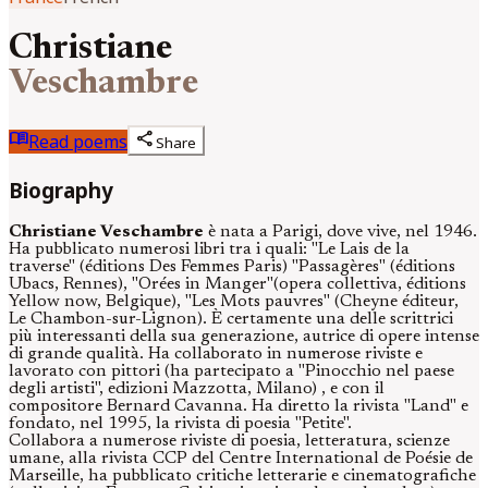
Christiane
Veschambre
menu_book
share
Read poems
Share
Biography
Christiane Veschambre
è nata a Parigi, dove vive, nel 1946.
Ha pubblicato numerosi libri tra i quali: "Le Lais de la
traverse" (éditions Des Femmes Paris) "Passagères" (éditions
Ubacs, Rennes), "Orées in Manger"(opera collettiva, éditions
Yellow now, Belgique), "Les Mots pauvres" (Cheyne éditeur,
Le Chambon-sur-Lignon). È certamente una delle scrittrici
più interessanti della sua generazione, autrice di opere intense
di grande qualità. Ha collaborato in numerose riviste e
lavorato con pittori (ha partecipato a "Pinocchio nel paese
degli artisti", edizioni Mazzotta, Milano) , e con il
compositore Bernard Cavanna. Ha diretto la rivista "Land" e
fondato, nel 1995, la rivista di poesia "Petite".
Collabora a numerose riviste di poesia, letteratura, scienze
umane, alla rivista CCP del Centre International de Poésie de
Marseille, ha pubblicato critiche letterarie e cinematografiche