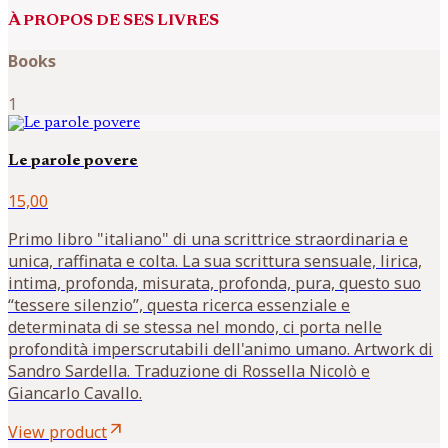
À PROPOS DE SES LIVRES
Books
1
Le parole povere
15,00
Primo libro "italiano" di una scrittrice straordinaria e
unica, raffinata e colta. La sua scrittura sensuale, lirica,
intima, profonda, misurata, profonda, pura, questo suo
“tessere silenzio”, questa ricerca essenziale e
determinata di se stessa nel mondo, ci porta nelle
profondità imperscrutabili dell'animo umano. Artwork di
Sandro Sardella. Traduzione di Rossella Nicolò e
Giancarlo Cavallo.
arrow_outward
View product