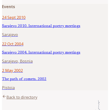
Events
24 Sept 2010
Sarajevo 2010. International poetry meetings
Sarajevo
22 Oct 2004
Sarajevo 2004. International poetry meetings
Sarajevo, Bosnia
2 May 2002
The path of comets. 2002
Pistoia
arrow_back
Back to directory