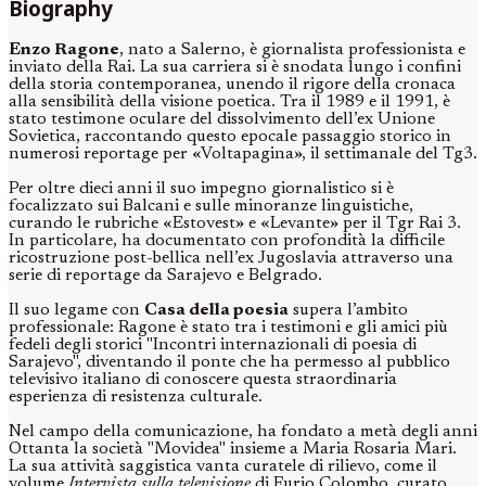
Biography
Enzo Ragone
, nato a Salerno, è giornalista professionista e
inviato della Rai. La sua carriera si è snodata lungo i confini
della storia contemporanea, unendo il rigore della cronaca
alla sensibilità della visione poetica. Tra il 1989 e il 1991, è
stato testimone oculare del dissolvimento dell’ex Unione
Sovietica, raccontando questo epocale passaggio storico in
numerosi reportage per «Voltapagina», il settimanale del Tg3.
Per oltre dieci anni il suo impegno giornalistico si è
focalizzato sui Balcani e sulle minoranze linguistiche,
curando le rubriche «Estovest» e «Levante» per il Tgr Rai 3.
In particolare, ha documentato con profondità la difficile
ricostruzione post-bellica nell’ex Jugoslavia attraverso una
serie di reportage da Sarajevo e Belgrado.
Il suo legame con
Casa della poesia
supera l’ambito
professionale: Ragone è stato tra i testimoni e gli amici più
fedeli degli storici "Incontri internazionali di poesia di
Sarajevo", diventando il ponte che ha permesso al pubblico
televisivo italiano di conoscere questa straordinaria
esperienza di resistenza culturale.
Nel campo della comunicazione, ha fondato a metà degli anni
Ottanta la società "Movidea" insieme a Maria Rosaria Mari.
La sua attività saggistica vanta curatele di rilievo, come il
volume
Intervista sulla televisione
di Furio Colombo, curato