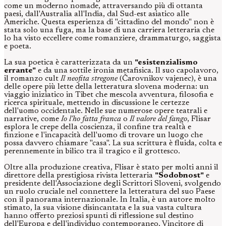
come un moderno nomade, attraversando più di ottanta
paesi, dall'Australia all'India, dal Sud-est asiatico alle
Americhe. Questa esperienza di "cittadino del mondo" non è
stata solo una fuga, ma la base di una carriera letteraria che
lo ha visto eccellere come romanziere, drammaturgo, saggista
e poeta.
La sua poetica è caratterizzata da un
"esistenzialismo
errante"
e da una sottile ironia metafisica. Il suo capolavoro,
il romanzo cult
Il neofita stregone
(Čarovnikov vajenec), è una
delle opere più lette della letteratura slovena moderna: un
viaggio iniziatico in Tibet che mescola avventura, filosofia e
ricerca spirituale, mettendo in discussione le certezze
dell'uomo occidentale. Nelle sue numerose opere teatrali e
narrative, come
Io l'ho fatta franca
o
Il valore del fango
, Flisar
esplora le crepe della coscienza, il confine tra realtà e
finzione e l'incapacità dell'uomo di trovare un luogo che
possa davvero chiamare "casa". La sua scrittura è fluida, colta e
perennemente in bilico tra il tragico e il grottesco.
Oltre alla produzione creativa, Flisar è stato per molti anni il
direttore della prestigiosa rivista letteraria
"Sodobnost"
e
presidente dell'Associazione degli Scrittori Sloveni, svolgendo
un ruolo cruciale nel connettere la letteratura del suo Paese
con il panorama internazionale. In Italia, è un autore molto
stimato, la sua visione disincantata e la sua vasta cultura
hanno offerto preziosi spunti di riflessione sul destino
dell'Europa e dell'individuo contemporaneo. Vincitore di