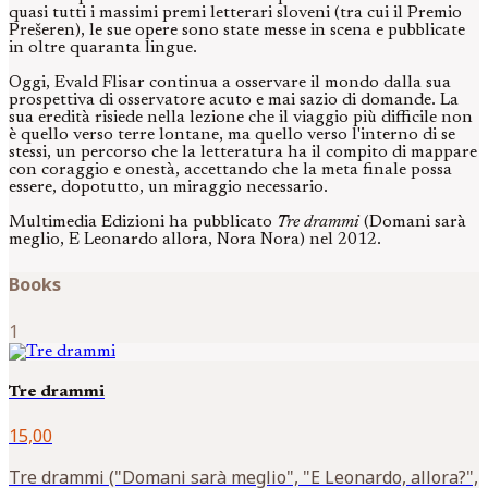
quasi tutti i massimi premi letterari sloveni (tra cui il Premio
Prešeren), le sue opere sono state messe in scena e pubblicate
in oltre quaranta lingue.
Oggi, Evald Flisar continua a osservare il mondo dalla sua
prospettiva di osservatore acuto e mai sazio di domande. La
sua eredità risiede nella lezione che il viaggio più difficile non
è quello verso terre lontane, ma quello verso l'interno di se
stessi, un percorso che la letteratura ha il compito di mappare
con coraggio e onestà, accettando che la meta finale possa
essere, dopotutto, un miraggio necessario.
Multimedia Edizioni ha pubblicato
Tre drammi
(Domani sarà
meglio, E Leonardo allora, Nora Nora) nel 2012.
Books
1
Tre drammi
15,00
Tre drammi ("Domani sarà meglio", "E Leonardo, allora?",