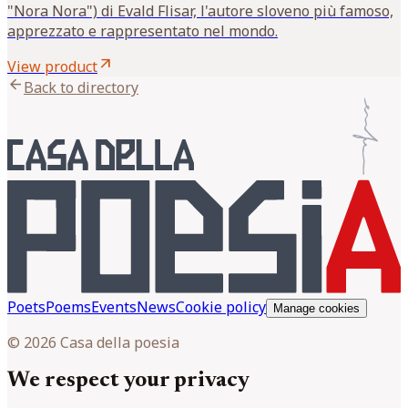
"Nora Nora") di Evald Flisar, l'autore sloveno più famoso,
apprezzato e rappresentato nel mondo.
arrow_outward
View product
arrow_back
Back to directory
Poets
Poems
Events
News
Cookie policy
Manage cookies
© 2026 Casa della poesia
We respect your privacy