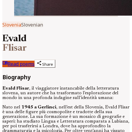
Slovenia
Slovenian
Evald
Flisar
menu_book
share
Read poems
Share
Biography
Evald Flisar
, il viaggiatore instancabile della letteratura
slovena, un autore che ha trasformato l'esplorazione del
mondo in una profonda indagine sull'identità umana:
Nato nel
1945 a Gerlinci
, nell'est della Slovenia, Evald Flisar
è una delle figure più cosmopolite e tradotte della sua
generazione. La sua formazione è un mosaico di geografie e
saperi: ha studiato Lingua e Letteratura comparata a Lubiana,
per poi trasferirsi a Londra, dove ha approfondito la
drammaturgia e la psicologia. Per oltre vent'anni ha vissuto