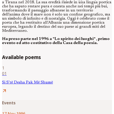
a Tirana nel 2018. La sua eredità risiede in una lingua poetica
che ha saputo restare pura e onesta anche nei tempi più bui,
trasformando il paesaggio albanese in un territorio
dell'anima dove il mare non è solo un confine geografico, ma
un simbolo di infinito e di nostalgia. Oggi è celebrato come il
poeta che ha restituito all'Albania una dimensione poetica
europea, legando il destino del suo paese ai grandi miti del
Mediterraneo.
Ha preso parte nel 1996 a "Lo spirito dei luoghi" , primo
evento ed atto costitutivo della Casa della poesia.
Available poems
1
01
Si S’të Desha Pak Më Shumë
arrow_outward
Events
17 Nov 1996