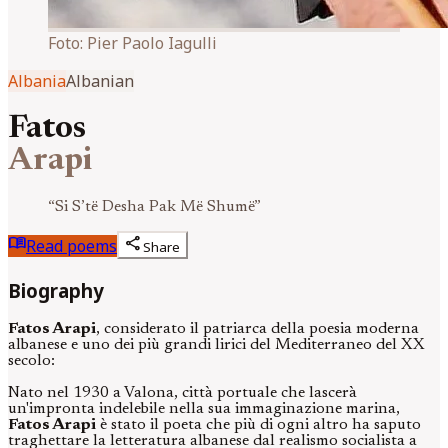
Foto:
Pier Paolo Iagulli
Albania
Albanian
Fatos
Arapi
“
Si S’të Desha Pak Më Shumë
”
menu_book
share
Read poems
Share
Biography
Fatos Arapi
, considerato il patriarca della poesia moderna
albanese e uno dei più grandi lirici del Mediterraneo del XX
secolo:
Nato nel 1930 a Valona, città portuale che lascerà
un'impronta indelebile nella sua immaginazione marina,
Fatos Arapi
è stato il poeta che più di ogni altro ha saputo
traghettare la letteratura albanese dal realismo socialista a