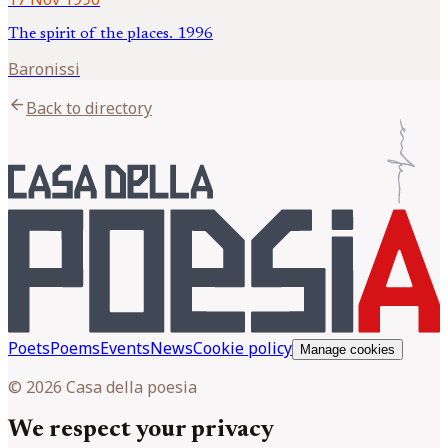
The spirit of the places. 1996
Baronissi
arrow_back
Back to directory
Poets
Poems
Events
News
Cookie policy
Manage cookies
© 2026 Casa della poesia
We respect your privacy