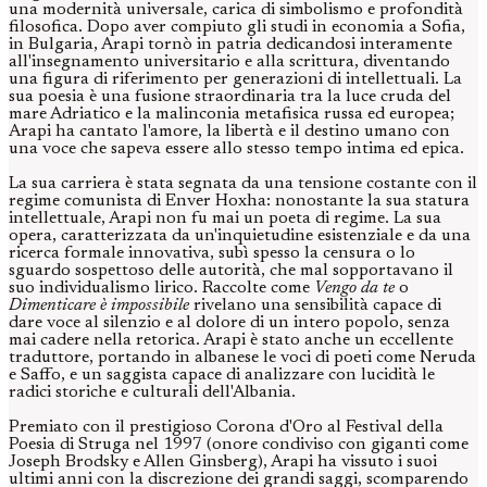
una modernità universale, carica di simbolismo e profondità
filosofica. Dopo aver compiuto gli studi in economia a Sofia,
in Bulgaria, Arapi tornò in patria dedicandosi interamente
all'insegnamento universitario e alla scrittura, diventando
una figura di riferimento per generazioni di intellettuali. La
sua poesia è una fusione straordinaria tra la luce cruda del
mare Adriatico e la malinconia metafisica russa ed europea;
Arapi ha cantato l'amore, la libertà e il destino umano con
una voce che sapeva essere allo stesso tempo intima ed epica.
La sua carriera è stata segnata da una tensione costante con il
regime comunista di Enver Hoxha: nonostante la sua statura
intellettuale, Arapi non fu mai un poeta di regime. La sua
opera, caratterizzata da un'inquietudine esistenziale e da una
ricerca formale innovativa, subì spesso la censura o lo
sguardo sospettoso delle autorità, che mal sopportavano il
suo individualismo lirico. Raccolte come
Vengo da te
o
Dimenticare è impossibile
rivelano una sensibilità capace di
dare voce al silenzio e al dolore di un intero popolo, senza
mai cadere nella retorica. Arapi è stato anche un eccellente
traduttore, portando in albanese le voci di poeti come Neruda
e Saffo, e un saggista capace di analizzare con lucidità le
radici storiche e culturali dell'Albania.
Premiato con il prestigioso Corona d'Oro al Festival della
Poesia di Struga nel 1997 (onore condiviso con giganti come
Joseph Brodsky e Allen Ginsberg), Arapi ha vissuto i suoi
ultimi anni con la discrezione dei grandi saggi, scomparendo