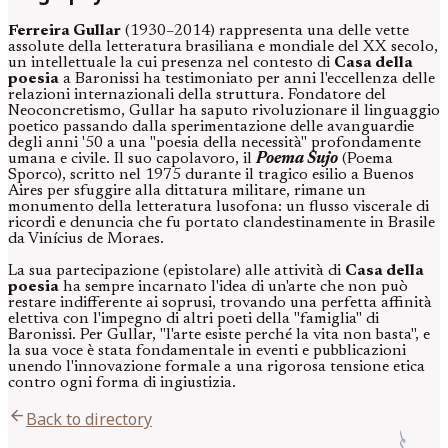
Ferreira Gullar
(1930–2014) rappresenta una delle vette
assolute della letteratura brasiliana e mondiale del XX secolo,
un intellettuale la cui presenza nel contesto di
Casa della
poesia
a Baronissi ha testimoniato per anni l'eccellenza delle
relazioni internazionali della struttura. Fondatore del
Neoconcretismo, Gullar ha saputo rivoluzionare il linguaggio
poetico passando dalla sperimentazione delle avanguardie
degli anni '50 a una "poesia della necessità" profondamente
umana e civile. Il suo capolavoro, il
Poema Sujo
(Poema
Sporco), scritto nel 1975 durante il tragico esilio a Buenos
Aires per sfuggire alla dittatura militare, rimane un
monumento della letteratura lusofona: un flusso viscerale di
ricordi e denuncia che fu portato clandestinamente in Brasile
da Vinícius de Moraes.
La sua partecipazione (epistolare) alle attività di
Casa della
poesia
ha sempre incarnato l'idea di un'arte che non può
restare indifferente ai soprusi, trovando una perfetta affinità
elettiva con l'impegno di altri poeti della "famiglia" di
Baronissi. Per Gullar, "l'arte esiste perché la vita non basta", e
la sua voce è stata fondamentale in eventi e pubblicazioni
unendo l'innovazione formale a una rigorosa tensione etica
contro ogni forma di ingiustizia.
arrow_back
Back to directory