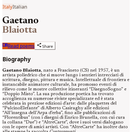
Italy
Italian
Gaetano
Blaiotta
menu_book
share
Read poems
Share
Biography
Gaetano Blaiotta
, nato a Frascineto (CS) nel 1957, è un
artista poliedrico che si muove lungo i sentieri intrecciati di
scrittura, disegno, pittura e musica. Intellettuale di frontiera e
instancabile animatore culturale, ha promosso eventi di
rilievo come le mostre collettive itineranti “DisegnoSogno” e
“Doppio Misto”. La sua produzione poetica ha trovato
accoglienza su numerose riviste specializzate ed è stata
celebrata in preziose edizioni d’arte: dalle plaquettes del
“PulcinoElefante” di Alberto Casiraghy alle edizioni
“All’insegna dell’Arpa d’erba”, fino alle pubblicazioni di
“Florentibus” (con i disegni di Enrico Brunella, con cui cura
la collana “Due”) e “AltreCarte”, dove i suoi versi dialogano
con le opere di amici artisti. Con “AltreCarte” ha inoltre dato
alle stampe la raccolta
Contrappunti
.