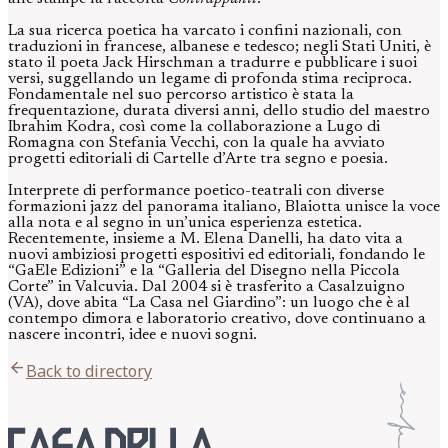
La sua ricerca poetica ha varcato i confini nazionali, con
traduzioni in francese, albanese e tedesco; negli Stati Uniti, è
stato il poeta Jack Hirschman a tradurre e pubblicare i suoi
versi, suggellando un legame di profonda stima reciproca.
Fondamentale nel suo percorso artistico è stata la
frequentazione, durata diversi anni, dello studio del maestro
Ibrahim Kodra, così come la collaborazione a Lugo di
Romagna con Stefania Vecchi, con la quale ha avviato
progetti editoriali di Cartelle d’Arte tra segno e poesia.
Interprete di performance poetico-teatrali con diverse
formazioni jazz del panorama italiano, Blaiotta unisce la voce
alla nota e al segno in un’unica esperienza estetica.
Recentemente, insieme a M. Elena Danelli, ha dato vita a
nuovi ambiziosi progetti espositivi ed editoriali, fondando le
“GaEle Edizioni” e la “Galleria del Disegno nella Piccola
Corte” in Valcuvia. Dal 2004 si è trasferito a Casalzuigno
(VA), dove abita “La Casa nel Giardino”: un luogo che è al
contempo dimora e laboratorio creativo, dove continuano a
nascere incontri, idee e nuovi sogni.
arrow_back
Back to directory