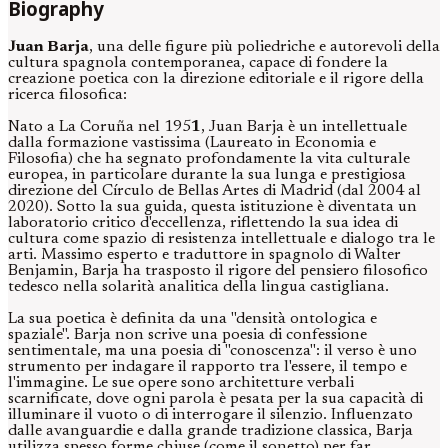
Biography
Juan Barja
, una delle figure più poliedriche e autorevoli della
cultura spagnola contemporanea, capace di fondere la
creazione poetica con la direzione editoriale e il rigore della
ricerca filosofica:
Nato a La Coruña nel 195
1
, Juan Barja è un intellettuale
dalla formazione vastissima (Laureato in Economia e
Filosofia) che ha segnato profondamente la vita culturale
europea, in particolare durante la sua lunga e prestigiosa
direzione del Círculo de Bellas Artes di Madrid (dal 2004 al
2020). Sotto la sua guida, questa istituzione è diventata un
laboratorio critico d'eccellenza, riflettendo la sua idea di
cultura come spazio di resistenza intellettuale e dialogo tra le
arti. Massimo esperto e traduttore in spagnolo di Walter
Benjamin, Barja ha trasposto il rigore del pensiero filosofico
tedesco nella solarità analitica della lingua castigliana.
La sua poetica è definita da una "densità ontologica e
spaziale". Barja non scrive una poesia di confessione
sentimentale, ma una poesia di "conoscenza": il verso è uno
strumento per indagare il rapporto tra l'essere, il tempo e
l'immagine. Le sue opere sono architetture verbali
scarnificate, dove ogni parola è pesata per la sua capacità di
illuminare il vuoto o di interrogare il silenzio. Influenzato
dalle avanguardie e dalla grande tradizione classica, Barja
utilizza spesso forme chiuse (come il sonetto) per far