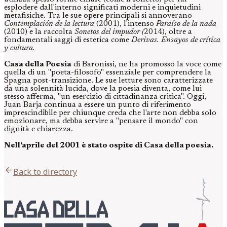
esplodere dall'interno significati moderni e inquietudini
metafisiche. Tra le sue opere principali si annoverano
Contemplación de la lectura
(2001), l'intenso
Paraíso de la nada
(2010) e la raccolta
Sonetos del impudor (
2014), oltre a
fondamentali saggi di estetica come
Derivas. Ensayos de crítica
y cultura.
Casa della Poesia
di Baronissi, ne ha promosso la voce come
quella di un "poeta-filosofo" essenziale per comprendere la
Spagna post-transizione. Le sue letture sono caratterizzate
da una solennità lucida, dove la poesia diventa, come lui
stesso afferma, "un esercizio di cittadinanza critica". Oggi,
Juan Barja continua a essere un punto di riferimento
imprescindibile per chiunque creda che l'arte non debba solo
emozionare, ma debba servire a "pensare il mondo" con
dignità e chiarezza.
Nell'aprile del 2001 è stato ospite di Casa della poesia.
arrow_back
Back to directory