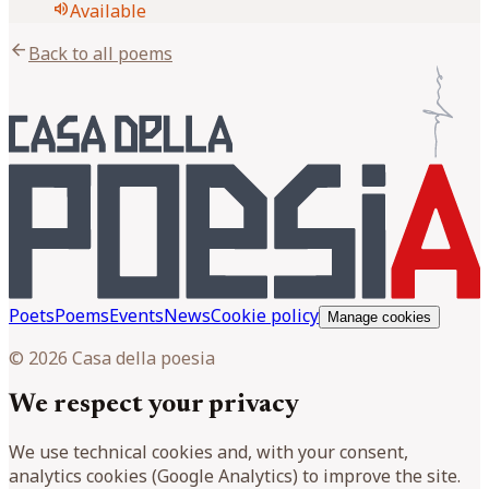
volume_up
Available
arrow_back
Back to all poems
Poets
Poems
Events
News
Cookie policy
Manage cookies
© 2026 Casa della poesia
We respect your privacy
We use technical cookies and, with your consent,
analytics cookies (Google Analytics) to improve the site.