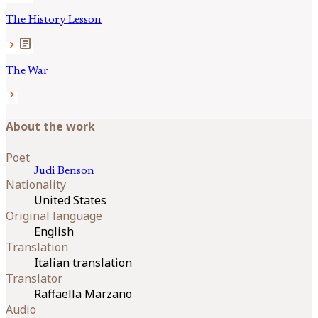
The History Lesson
article
chevron_right
The War
chevron_right
About the work
Poet
Judi
Benson
Nationality
United States
Original language
English
Translation
Italian translation
Translator
Raffaella Marzano
Audio