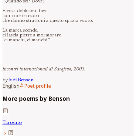
“Quando sei? Dove?”
E cosa dobbiamo fare
con i nostri cuori
che danno strattoni a questo spazio vuoto.
La marea scende,
ci lascia pietre a mormorare
“ci manchi, ci manchi.”
Incontri internazionali di Sarajevo, 2003.
by
Judi
Benson
person
English
Poet profile
More poems by Benson
article
Tarcento
article
chevron_right