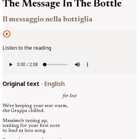
The Message In The Bottle
Il messaggio nella bottiglia
play_circle
Listen to the reading
Original text
·
English
for Izet
We're keeping your seat warm,
the Grappa chilled.
Massimo's tuning up,
waiting for your first note
to lead us into song.