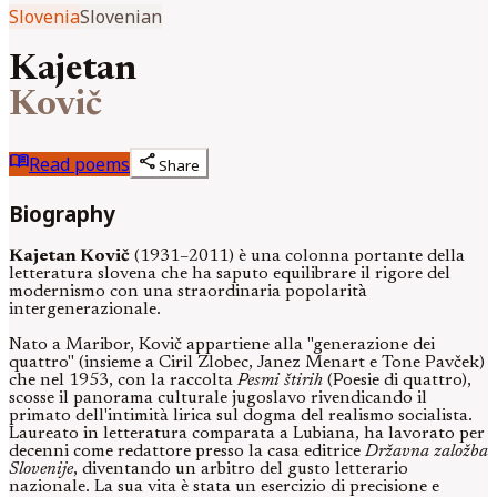
Slovenia
Slovenian
Kajetan
Kovič
menu_book
share
Read poems
Share
Biography
Kajetan Kovič
(1931–2011) è una colonna portante della
letteratura slovena che ha saputo equilibrare il rigore del
modernismo con una straordinaria popolarità
intergenerazionale.
Nato a Maribor, Kovič appartiene alla "generazione dei
quattro" (insieme a Ciril Zlobec, Janez Menart e Tone Pavček)
che nel 1953, con la raccolta
Pesmi štirih
(Poesie di quattro),
scosse il panorama culturale jugoslavo rivendicando il
primato dell'intimità lirica sul dogma del realismo socialista.
Laureato in letteratura comparata a Lubiana, ha lavorato per
decenni come redattore presso la casa editrice
Državna založba
Slovenije
, diventando un arbitro del gusto letterario
nazionale. La sua vita è stata un esercizio di precisione e