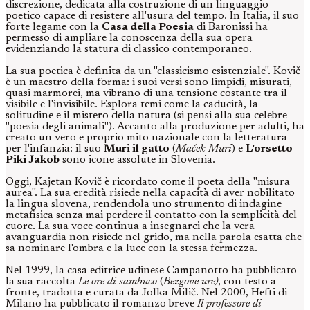
discrezione, dedicata alla costruzione di un linguaggio
poetico capace di resistere all'usura del tempo. In Italia, il suo
forte legame con la
Casa della Poesia
di Baronissi ha
permesso di ampliare la conoscenza della sua opera
evidenziando la statura di classico contemporaneo.
La sua poetica è definita da un
"classicismo esistenziale". Kovič
è un maestro della forma: i suoi versi sono limpidi, misurati,
quasi marmorei, ma vibrano di una tensione costante tra il
visibile e l'invisibile. Esplora temi come la caducità, la
solitudine e il mistero della natura (si pensi alla sua celebre
"poesia degli animali"). Accanto alla produzione per adulti, ha
creato un vero e proprio mito nazionale con la letteratura
per l'infanzia: il suo
Muri il gatto
(
Maček Muri
) e
L'orsetto
Piki Jakob
sono icone assolute in Slovenia.
Oggi, Kajetan Kovič è ricordato come il poeta della "misura
aurea". La sua eredità risiede nella capacità di aver nobilitato
la lingua slovena, rendendola uno strumento di indagine
metafisica senza mai perdere il contatto con la semplicità del
cuore. La sua voce continua a insegnarci che la vera
avanguardia non risiede nel grido, ma nella parola esatta che
sa nominare l'ombra e la luce con la stessa fermezza.
Nel 1999, la casa editrice udinese Campanotto ha pubblicato
la sua raccolta
Le ore di sambuco
(
Bezgove ure)
, con testo a
fronte, tradotta e curata da Jolka Milič. Nel 2000, Hefti di
Milano ha pubblicato il romanzo breve
Il professore di