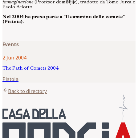
immaginazione
(Profesor domišljije), tradotto da Tomo Jurca e
Paolo Belotto.
Nel 2004 ha preso parte a "Il cammino delle comete"
(Pistoia).
Events
2 Jun 2004
The Path of Comets 2004
Pistoia
arrow_back
Back to directory