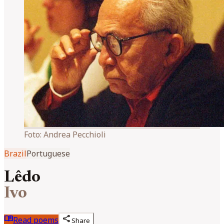
Foto:
Andrea Pecchioli
Brazil
Portuguese
Lêdo
Ivo
menu_book
share
Read poems
Share