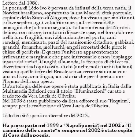
Lettere dal 1986.
La poesia di Lêdo Ivo è pervasa da influssi della terra natia, il
Nordest brasiliano, soprattutto la sua Maceió, città portuale,
capitale dello Stato di Alagoas, dove ha vissuto per molti anni
e dove sembra ogni volta ritornare, alla ricerca delle
immagini che lo hanno segnato. La luce intensa del Nordest
delinea con nitore i contorni di esseri e cose, nel loro dolore e
nella loro fragilità: navi abbandonate nel porto, cani
randagi, mendicanti, pazzi del manicomio cittadino, gabbiani,
granchi, formiche, molluschi, angeli scrostati delle piccole
chiese di periferia. È questo l'universo apparentemente
irrilevante e marginale che pare interessarlo e non le spiagge
invase dai turisti, i luoghi alla moda, la frenesia di chi cerca
divertimenti ad ogni costo, di chi (anche molti turisti italiani)
visitano quelle terre del Brasile senza cercare sintonia con
una cultura, una lingua, una storia che per il poeta sono
l'humus della sua opera.
Un’antologia delle sue opere è stata pubblicata in Italia dalla
Multimedia Edizioni con il titolo "Illuminazioni" curato e
tradotto da Vera Lucia de Oliveira.
Nel 2008 è stato pubblicato da Besa editore il suo "Requiem",
sempre per la traduzione di Vera Lucia de Oliveira.
Lêdo Ivo si è spento a dicembre del 2012.
Ha preso parte nel 1999 a "Napolipoesia", nel 2002 a "Il
cammino delle comete" e sempre nel 2002 è stato ospite
di Casa della poesia.