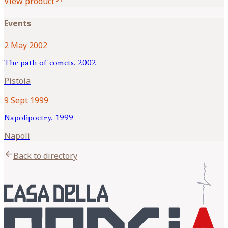
View product
Events
2 May 2002
The path of comets. 2002
Pistoia
9 Sept 1999
Napolipoetry. 1999
Napoli
arrow_back
Back to directory