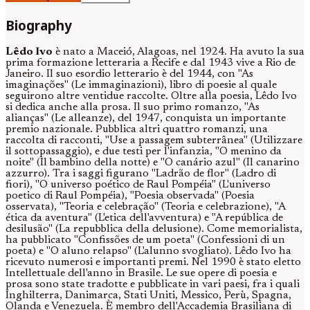
Biography
Lêdo Ivo
è nato a Maceió, Alagoas, nel 1924. Ha avuto la sua
prima formazione letteraria a Recife e dal 1943 vive a Rio de
Janeiro. Il suo esordio letterario è del 1944, con "As
imaginações" (Le immaginazioni), libro di poesie al quale
seguirono altre ventidue raccolte. Oltre alla poesia, Lêdo Ivo
si dedica anche alla prosa. Il suo primo romanzo, "As
alianças" (Le alleanze), del 1947, conquista un importante
premio nazionale. Pubblica altri quattro romanzi, una
raccolta di racconti, "Use a passagem subterrânea" (Utilizzare
il sottopassaggio), e due testi per l'infanzia, "O menino da
noite" (Il bambino della notte) e "O canário azul" (Il canarino
azzurro). Tra i saggi figurano "Ladrão de flor" (Ladro di
fiori), "O universo poético de Raul Pompéia" (L'universo
poetico di Raul Pompéia), "Poesia observada" (Poesia
osservata), "Teoria e celebração" (Teoria e celebrazione), "A
ética da aventura" (L'etica dell'avventura) e "A república de
desilusão" (La repubblica della delusione). Come memorialista,
ha pubblicato "Confissões de um poeta" (Confessioni di un
poeta) e "O aluno relapso" (L'alunno svogliato). Lêdo Ivo ha
ricevuto numerosi e importanti premi. Nel 1990 è stato eletto
Intellettuale dell'anno in Brasile. Le sue opere di poesia e
prosa sono state tradotte e pubblicate in vari paesi, fra i quali
Inghilterra, Danimarca, Stati Uniti, Messico, Perù, Spagna,
Olanda e Venezuela. È membro dell'Accademia Brasiliana di