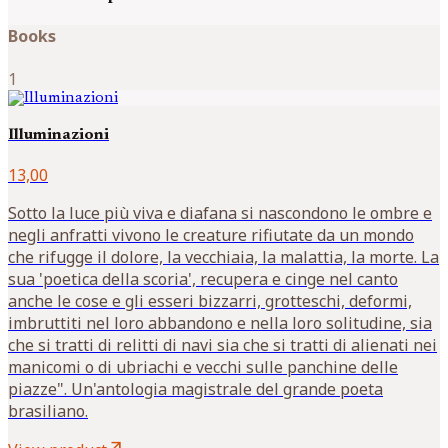
Books
1
Illuminazioni
13,00
Sotto la luce più viva e diafana si nascondono le ombre e
negli anfratti vivono le creature rifiutate da un mondo
che rifugge il dolore, la vecchiaia, la malattia, la morte. La
sua 'poetica della scoria', recupera e cinge nel canto
anche le cose e gli esseri bizzarri, grotteschi, deformi,
imbruttiti nel loro abbandono e nella loro solitudine, sia
che si tratti di relitti di navi sia che si tratti di alienati nei
manicomi o di ubriachi e vecchi sulle panchine delle
piazze". Un'antologia magistrale del grande poeta
brasiliano.
arrow_outward