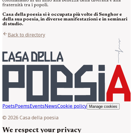
colonialismo in un inno alla bellezza della diversità e alla
fraternità tra i popoli.
Casa della poesia si è occupata più volte di Senghor e
della sua poesia, in diverse manifestazioni e in seminari
di studio.
arrow_back
Back to directory
Poets
Poems
Events
News
Cookie policy
Manage cookies
© 2026 Casa della poesia
We respect your privacy