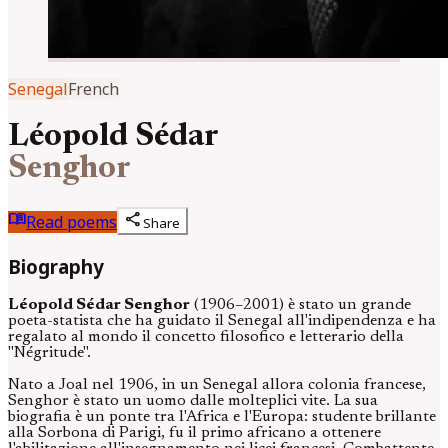
Senegal
French
Léopold Sédar
Senghor
menu_book
share
Read poems
Share
Biography
Léopold Sédar Senghor
(1906–2001) è stato un grande
poeta-statista che ha guidato il Senegal all'indipendenza e ha
regalato al mondo il concetto filosofico e letterario della
"Négritude".
Nato a Joal nel 1906, in un Senegal allora colonia francese,
Senghor è stato un uomo dalle molteplici vite. La sua
biografia è un ponte tra l'Africa e l'Europa: studente brillante
alla Sorbona di Parigi, fu il primo africano a ottenere