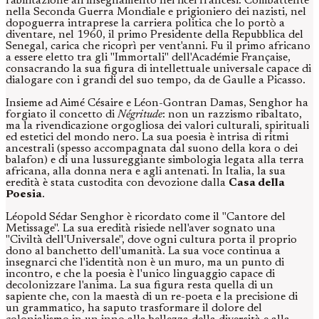
l'abilitazione all'insegnamento nei licei francesi. Combattente
nella Seconda Guerra Mondiale e prigioniero dei nazisti, nel
dopoguerra intraprese la carriera politica che lo portò a
diventare, nel 1960, il primo Presidente della Repubblica del
Senegal, carica che ricoprì per vent'anni. Fu il primo africano
a essere eletto tra gli "Immortali" dell'Académie Française,
consacrando la sua figura di intellettuale universale capace di
dialogare con i grandi del suo tempo, da de Gaulle a Picasso.
Insieme ad Aimé Césaire e Léon-Gontran Damas, Senghor ha
forgiato il concetto di
Négritude
: non un razzismo ribaltato,
ma la rivendicazione orgogliosa dei valori culturali, spirituali
ed estetici del mondo nero. La sua poesia è intrisa di ritmi
ancestrali (spesso accompagnata dal suono della kora o dei
balafon) e di una lussureggiante simbologia legata alla terra
africana, alla donna nera e agli antenati. In Italia, la sua
eredità è stata custodita con devozione dalla
Casa della
Poesia
.
Léopold Sédar Senghor è ricordato come il "Cantore del
Metissage". La sua eredità risiede nell'aver sognato una
"Civiltà dell'Universale", dove ogni cultura porta il proprio
dono al banchetto dell'umanità. La sua voce continua a
insegnarci che l'identità non è un muro, ma un punto di
incontro, e che la poesia è l'unico linguaggio capace di
decolonizzare l'anima. La sua figura resta quella di un
sapiente che, con la maestà di un re-poeta e la precisione di
un grammatico, ha saputo trasformare il dolore del