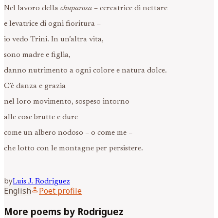
Nel lavoro della
chuparosa
– cercatrice di nettare
e levatrice di ogni fioritura –
io vedo Trini. In un’altra vita,
sono madre e figlia,
danno nutrimento a ogni colore e natura dolce.
C’è danza e grazia
nel loro movimento, sospeso intorno
alle cose brutte e dure
come un albero nodoso – o come me –
che lotto con le montagne per persistere.
by
Luis J.
Rodriguez
person
English
Poet profile
More poems by Rodriguez