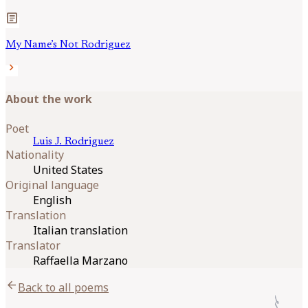
article
My Name’s Not Rodriguez
chevron_right
About the work
Poet
Luis J.
Rodriguez
Nationality
United States
Original language
English
Translation
Italian translation
Translator
Raffaella Marzano
arrow_back
Back to all poems