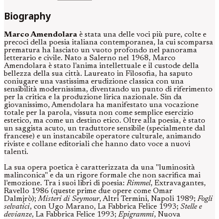
Biography
Marco Amendolara
è stata una delle voci più pure, colte e
precoci della poesia italiana contemporanea, la cui scomparsa
prematura ha lasciato un vuoto profondo nel panorama
letterario e civile. Nato a Salerno nel 1968, Marco
Amendolara è stato l'anima intellettuale e il custode della
bellezza della sua città. Laureato in Filosofia, ha saputo
coniugare una vastissima erudizione classica con una
sensibilità modernissima, diventando un punto di riferimento
per la critica e la produzione lirica nazionale. Sin da
giovanissimo, Amendolara ha manifestato una vocazione
totale per la parola, vissuta non come semplice esercizio
estetico, ma come un destino etico. Oltre alla poesia, è stato
un saggista acuto, un traduttore sensibile (specialmente dal
francese) e un instancabile operatore culturale, animando
riviste e collane editoriali che hanno dato voce a nuovi
talenti.
La sua opera poetica è caratterizzata da una "luminosità
malinconica" e da un rigore formale che non sacrifica mai
l'emozione. Tra i suoi libri di poesia:
Rimmel
, Extravagantes,
Ravello 1986 (queste prime due opere come Omar
Dalmjrò);
Misteri di Seymour
, Altri Termini, Napoli 1989;
Fogli
selvatici
, con Ugo Marano, La Fabbrica Felice 1993;
Stelle e
devianze
, La Fabbrica Felice 1993;
Epigrammi
, Nuova