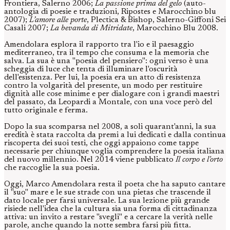
Frontiera, Salerno 2006;
La passione prima del gelo
(auto-
antologia di poesie e traduzioni, Ripostes e Marocchino blu
2007);
L’amore alle porte
, Plectica & Bishop, Salerno-Giffoni Sei
Casali 2007;
La bevanda di Mitridate
, Marocchino Blu 2008.
Amendolara esplora il rapporto tra l'io e il paesaggio
mediterraneo, tra il tempo che consuma e la memoria che
salva. La sua è una "poesia del pensiero": ogni verso è una
scheggia di luce che tenta di illuminare l'oscurità
dell'esistenza. Per lui, la poesia era un atto di resistenza
contro la volgarità del presente, un modo per restituire
dignità alle cose minime e per dialogare con i grandi maestri
del passato, da Leopardi a Montale, con una voce però del
tutto originale e ferma.
Dopo la sua scomparsa nel 2008, a soli quarant'anni, la sua
eredità è stata raccolta da premi a lui dedicati e dalla continua
riscoperta dei suoi testi, che oggi appaiono come tappe
necessarie per chiunque voglia comprendere la poesia italiana
del nuovo millennio. Nel 2014 viene pubblicato
Il corpo e l'orto
che raccoglie la sua poesia.
Oggi, Marco Amendolara resta il poeta che ha saputo cantare
il "suo" mare e le sue strade con una pietas che trascende il
dato locale per farsi universale. La sua lezione più grande
risiede nell'idea che la cultura sia una forma di cittadinanza
attiva: un invito a restare "svegli" e a cercare la verità nelle
parole, anche quando la notte sembra farsi più fitta.