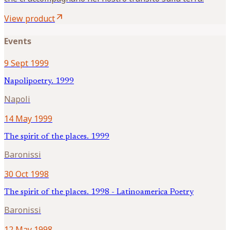
arrow_outward
View product
Events
9 Sept 1999
Napolipoetry. 1999
Napoli
14 May 1999
The spirit of the places. 1999
Baronissi
30 Oct 1998
The spirit of the places. 1998 - Latinoamerica Poetry
Baronissi
12 May 1998