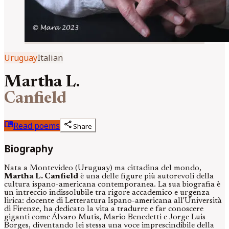
Uruguay
Italian
Martha L.
Canfield
menu_book
share
Read poems
Share
Biography
Nata a Montevideo (Uruguay) ma cittadina del mondo,
Martha L. Canfield
è una delle figure più autorevoli della
cultura ispano-americana contemporanea. La sua biografia è
un intreccio indissolubile tra rigore accademico e urgenza
lirica: docente di Letteratura Ispano-americana all'Università
di Firenze, ha dedicato la vita a tradurre e far conoscere
giganti come Álvaro Mutis, Mario Benedetti e Jorge Luis
Borges, diventando lei stessa una voce imprescindibile della