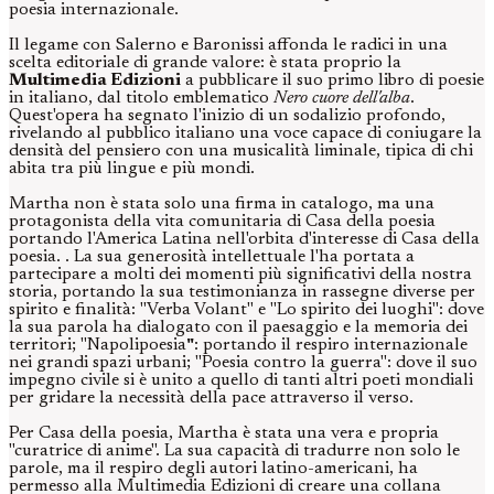
poesia internazionale.
Il legame con Salerno e Baronissi affonda le radici in una
scelta editoriale di grande valore: è stata proprio la
Multimedia Edizioni
a pubblicare il suo primo libro di poesie
in italiano, dal titolo emblematico
Nero cuore dell'alba
.
Quest'opera ha segnato l'inizio di un sodalizio profondo,
rivelando al pubblico italiano una voce capace di coniugare la
densità del pensiero con una musicalità liminale, tipica di chi
abita tra più lingue e più mondi.
Martha non è stata solo una firma in catalogo, ma una
protagonista della vita comunitaria di Casa della poesia
portando l'America Latina nell'orbita d'interesse di Casa della
poesia. . La sua generosità intellettuale l'ha portata a
partecipare a molti dei momenti più significativi della nostra
storia, portando la sua testimonianza in rassegne diverse per
spirito e finalità: "Verba Volant" e "Lo spirito dei luoghi": dove
la sua parola ha dialogato con il paesaggio e la memoria dei
territori; "Napolipoesia
"
: portando il respiro internazionale
nei grandi spazi urbani; "Poesia contro la guerra": dove il suo
impegno civile si è unito a quello di tanti altri poeti mondiali
per gridare la necessità della pace attraverso il verso.
Per Casa della poesia, Martha è stata una vera e propria
"curatrice di anime". La sua capacità di tradurre non solo le
parole, ma il respiro degli autori latino-americani, ha
permesso alla Multimedia Edizioni di creare una collana