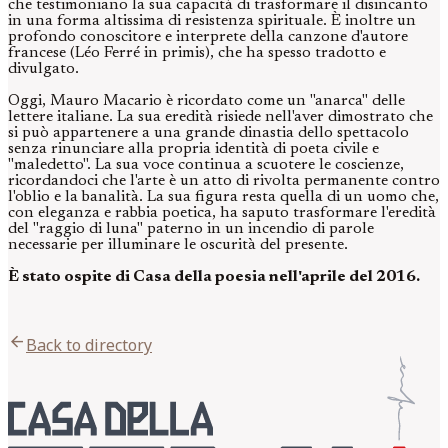
che testimoniano la sua capacità di trasformare il disincanto
in una forma altissima di resistenza spirituale. È inoltre un
profondo conoscitore e interprete della canzone d'autore
francese (Léo Ferré in primis), che ha spesso tradotto e
divulgato.
Oggi, Mauro Macario è ricordato come un "anarca" delle
lettere italiane. La sua eredità risiede nell'aver dimostrato che
si può appartenere a una grande dinastia dello spettacolo
senza rinunciare alla propria identità di poeta civile e
"maledetto". La sua voce continua a scuotere le coscienze,
ricordandoci che l'arte è un atto di rivolta permanente contro
l'oblio e la banalità. La sua figura resta quella di un uomo che,
con eleganza e rabbia poetica, ha saputo trasformare l'eredità
del "raggio di luna" paterno in un incendio di parole
necessarie per illuminare le oscurità del presente.
È stato ospite di Casa della poesia nell'aprile del 2016.
arrow_back
Back to directory