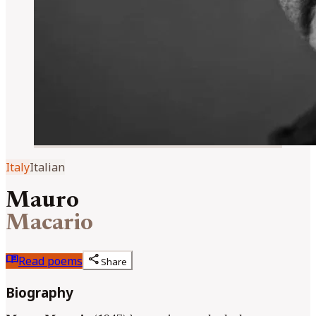
Italy
Italian
Mauro
Macario
menu_book
share
Read poems
Share
Biography