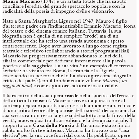
Mauro Macario
(1947) è un artista totale che ha saputo
conciliare l'eredità del grande spettacolo popolare con la
radicalità della poesia di impegno civile e visionario.
Nato a Santa Margherita Ligure nel 1947, Mauro è figlio
d'arte: suo padre era l'indimenticabile Erminio Macario, icona
del teatro e del cinema comico italiano. Tuttavia, la sua
biografia non è quella di un semplice "erede", ma di un
intellettuale che ha scelto una strada autonoma e spesso
controcorrente. Dopo aver lavorato a lungo come regista
teatrale e televisivo (collaborando a storici programmi Rai),
Macario ha progressivamente abbandonato le luci della
ribalta commerciale per dedicarsi interamente alla parola
poetica e alla saggistica. La sua vita è un esempio di coerenza
artistica: ha vissuto tra Roma, la Francia e la Liguria,
costruendo un percorso che lo ha visto agire come biografo
critico del padre (con il fondamentale volume
Macario, un
raggio di luna
) e come agitatore culturale instancabile.
Il baricentro della sua opera risiede nella "poetica dell'eresia e
dell'anticonformismo". Macario scrive una poesia che è al
contempo epica e quotidiana, intrisa di un umore anarchico e
di una critica feroce alle ipocrisie della società dei consumi. La
sua scrittura non cerca la grazia del salotto, ma la forza della
verità, muovendosi tra il surrealismo e la denuncia sociale. Il
rapporto con
Casa della Poesia
di Baronissi è stato fin da
subito molto forte e intenso, Macario ha trovato una "casa
elettiva" per la sua voce fuori dal coro. Ha pubblicato opere