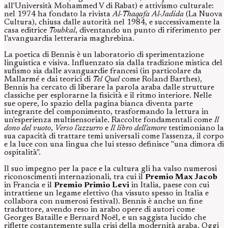
all'Università Mohammed V di Rabat) e attivismo culturale:
nel 1974 ha fondato la rivista
Al-Thaqafa Al-Jadida
(La Nuova
Cultura), chiusa dalle autorità nel 1984, e successivamente la
casa editrice
Toubkal
, diventando un punto di riferimento per
l'avanguardia letteraria maghrebina.
La poetica di Bennis è un laboratorio di sperimentazione
linguistica e visiva. Influenzato sia dalla tradizione mistica del
sufismo sia dalle avanguardie francesi (in particolare da
Mallarmé e dai teorici di
Tel Quel
come Roland Barthes),
Bennis ha cercato di liberare la parola araba dalle strutture
classiche per esplorarne la fisicità e il ritmo interiore. Nelle
sue opere, lo spazio della pagina bianca diventa parte
integrante del componimento, trasformando la lettura in
un'esperienza multisensoriale. Raccolte fondamentali come
Il
dono del vuoto
,
Verso l'azzurro
e
Il libro dell'amore
testimoniano la
sua capacità di trattare temi universali come l'assenza, il corpo
e la luce con una lingua che lui stesso definisce "una dimora di
ospitalità".
Il suo impegno per la pace e la cultura gli ha valso numerosi
riconoscimenti internazionali, tra cui il
Premio Max Jacob
in Francia e il
Premio Primio Levi
in Italia, paese con cui
intrattiene un legame elettivo (ha vissuto spesso in Italia e
collabora con numerosi festival). Bennis è anche un fine
traduttore, avendo reso in arabo opere di autori come
Georges Bataille e Bernard Noël, e un saggista lucido che
riflette costantemente sulla crisi della modernità araba. Oggi