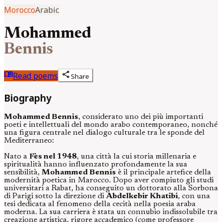
Morocco
Arabic
Mohammed
Bennis
menu_book
share
Read poems
Share
Biography
Mohammed Bennis
, considerato uno dei più importanti
poeti e intellettuali del mondo arabo contemporaneo, nonché
una figura centrale nel dialogo culturale tra le sponde del
Mediterraneo:
Nato a
Fès nel 1948
, una città la cui storia millenaria e
spiritualità hanno influenzato profondamente la sua
sensibilità,
Mohammed Bennis
è il principale artefice della
modernità poetica in Marocco. Dopo aver compiuto gli studi
universitari a Rabat, ha conseguito un dottorato alla Sorbona
di Parigi sotto la direzione di
Abdelkebir Khatibi
, con una
tesi dedicata al fenomeno della cecità nella poesia araba
moderna. La sua carriera è stata un connubio indissolubile tra
creazione artistica, rigore accademico (come professore