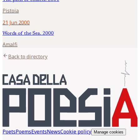
Pistoia
21 Jun 2000
Words of the Sea. 2000
Amalfi
arrow_back
Back to directory
Poets
Poems
Events
News
Cookie policy
Manage cookies