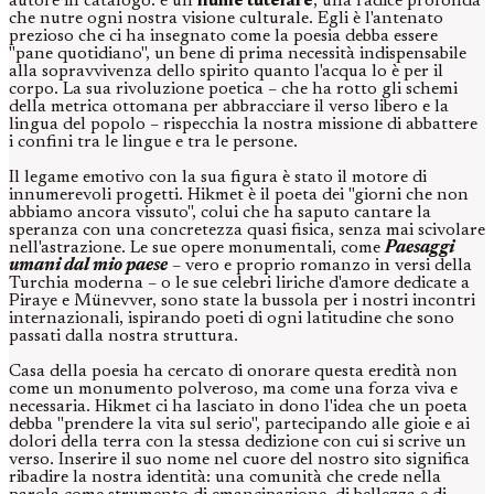
autore in catalogo: è un
nume tutelare
, una radice profonda
che nutre ogni nostra visione culturale. Egli è l'antenato
prezioso che ci ha insegnato come la poesia debba essere
"pane quotidiano", un bene di prima necessità indispensabile
alla sopravvivenza dello spirito quanto l'acqua lo è per il
corpo. La sua rivoluzione poetica – che ha rotto gli schemi
della metrica ottomana per abbracciare il verso libero e la
lingua del popolo – rispecchia la nostra missione di abbattere
i confini tra le lingue e tra le persone.
Il legame emotivo con la sua figura è stato il motore di
innumerevoli progetti. Hikmet è il poeta dei "giorni che non
abbiamo ancora vissuto", colui che ha saputo cantare la
speranza con una concretezza quasi fisica, senza mai scivolare
nell'astrazione. Le sue opere monumentali, come
Paesaggi
umani dal mio paese
– vero e proprio romanzo in versi della
Turchia moderna – o le sue celebri liriche d'amore dedicate a
Piraye e Münevver, sono state la bussola per i nostri incontri
internazionali, ispirando poeti di ogni latitudine che sono
passati dalla nostra struttura.
Casa della poesia ha cercato di onorare questa eredità non
come un monumento polveroso, ma come una forza viva e
necessaria. Hikmet ci ha lasciato in dono l'idea che un poeta
debba "prendere la vita sul serio", partecipando alle gioie e ai
dolori della terra con la stessa dedizione con cui si scrive un
verso. Inserire il suo nome nel cuore del nostro sito significa
ribadire la nostra identità: una comunità che crede nella