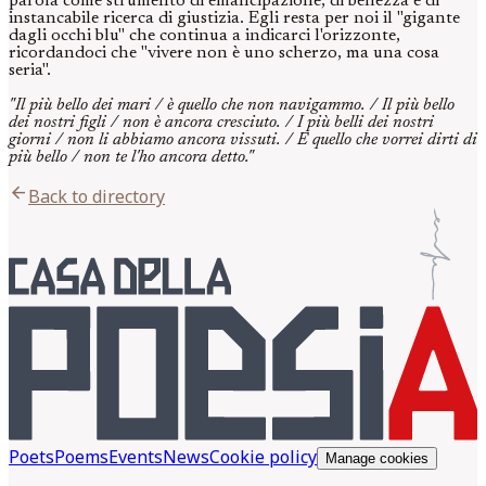
parola come strumento di emancipazione, di bellezza e di
instancabile ricerca di giustizia. Egli resta per noi il "gigante
dagli occhi blu" che continua a indicarci l'orizzonte,
ricordandoci che "vivere non è uno scherzo, ma una cosa
seria".
"Il più bello dei mari / è quello che non navigammo. / Il più bello
dei nostri figli / non è ancora cresciuto. / I più belli dei nostri
giorni / non li abbiamo ancora vissuti. / E quello che vorrei dirti di
più bello / non te l'ho ancora detto."
arrow_back
Back to directory
Poets
Poems
Events
News
Cookie policy
Manage cookies