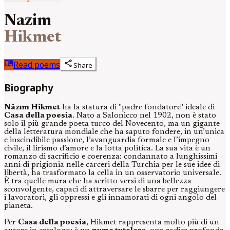
Nazim
Hikmet
menu_book
share
Read poems
Share
Biography
Nâzım Hikmet
ha la statura di "padre fondatore" ideale di
Casa della poesia
. Nato a Salonicco nel 1902, non è stato
solo il più grande poeta turco del Novecento, ma un gigante
della letteratura mondiale che ha saputo fondere, in un’unica
e inscindibile passione, l’avanguardia formale e l’impegno
civile, il lirismo d’amore e la lotta politica. La sua vita è un
romanzo di sacrificio e coerenza: condannato a lunghissimi
anni di prigionia nelle carceri della Turchia per le sue idee di
libertà, ha trasformato la cella in un osservatorio universale.
È tra quelle mura che ha scritto versi di una bellezza
sconvolgente, capaci di attraversare le sbarre per raggiungere
i lavoratori, gli oppressi e gli innamorati di ogni angolo del
pianeta.
Per
Casa della poesia
, Hikmet rappresenta molto più di un