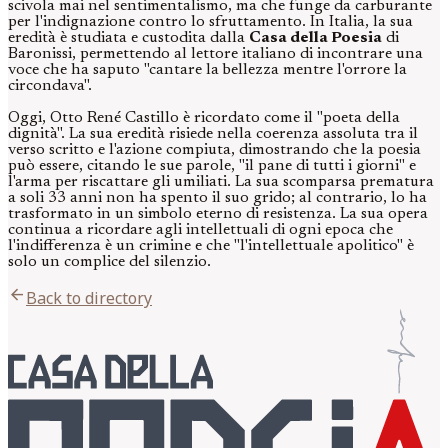
scivola mai nel sentimentalismo, ma che funge da carburante
per l'indignazione contro lo sfruttamento. In Italia, la sua
eredità è studiata e custodita dalla
Casa della Poesia
di
Baronissi, permettendo al lettore italiano di incontrare una
voce che ha saputo "cantare la bellezza mentre l'orrore la
circondava".
Oggi, Otto René Castillo è ricordato come il "poeta della
dignità". La sua eredità risiede nella coerenza assoluta tra il
verso scritto e l'azione compiuta, dimostrando che la poesia
può essere, citando le sue parole, "il pane di tutti i giorni" e
l'arma per riscattare gli umiliati. La sua scomparsa prematura
a soli 33 anni non ha spento il suo grido; al contrario, lo ha
trasformato in un simbolo eterno di resistenza. La sua opera
continua a ricordare agli intellettuali di ogni epoca che
l'indifferenza è un crimine e che "l'intellettuale apolitico" è
solo un complice del silenzio.
arrow_back
Back to directory