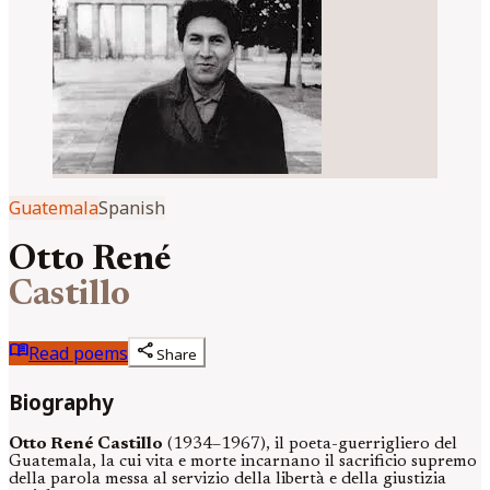
Guatemala
Spanish
Otto René
Castillo
menu_book
share
Read poems
Share
Biography
Otto René Castillo
(1934–1967), il poeta-guerrigliero del
Guatemala, la cui vita e morte incarnano il sacrificio supremo
della parola messa al servizio della libertà e della giustizia