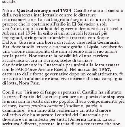
sociale:
Nato a
Quetzaltenango nel 1934
, Castillo è stato il simbolo
della resistenza intellettuale contro le dittature
centroamericane. La sua biografia è segnata da un attivismo
precoce che lo costrinse all'esilio in El Salvador a soli
vent'anni, dopo la caduta del governo democratico di Jacobo
Árbenz nel 1954. In esilio si unì ai circoli letterari più
impegnati, stringendo un'amicizia fraterna con Roque
Dalton. Grazie a una borsa di studio, visse nella
Germania
Est
, dove studiò lettere e cinematografia a Lipsia, acquisendo
una visione cosmopolita che non attenuò mai il suo amore
per la patria. Nonostante la possibilità di una carriera
accademica sicura in Europa, scelse di tornare
clandestinamente in Guatemala per unirsi alla lotta armata
con le FAR (Forze Armate Ribelli). Nel marzo del
1967
,
catturato dalle forze governative dopo un combattimento, fu
torturato brutalmente e arso vivo insieme alla sua compagna
di lotta, Nora Paiz.
Con il suo "lirismo di fango e speranza", Castillo ha rifiutato
la torre d'avorio dell'estetica pura per una poesia che si sporca
le mani con la realtà del suo popolo. Il suo componimento più
celebre,
Vamos patria a caminar
(Andiamo, patria, a
camminare), è un inno alla resilienza e un atto d'amore
collettivo che ha superato i confini del Guatemala per
diventare un manifesto per tutta l'America Latina. La sua
scrittura è diretta, potente, intrisa di una tenerezza che non