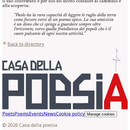
Il suo contributo è per noi un invito costante al cammino e
alla scoperta:
"Paolo ha la rara capacità di leggere le rughe della terra
come fossero versi di un poema epico. La sua amicizia
è un dono che ci spinge a guardare sempre oltre
l'orizzonte, verso quella fratellanza dei popoli che è il
cuore pulsante di ogni nostra attività."
arrow_back
Back to directory
Poets
Poems
Events
News
Cookie policy
Manage cookies
© 2026 Casa della poesia