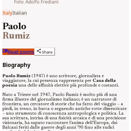
Foto:
Adolfo Frediani
Italy
Italian
Paolo
Rumiz
menu_book
share
Read poems
Share
Biography
Paolo Rumiz
(1947) è uno scrittore, giornalista e
viaggiatore, la cui presenza rappresenta per
Casa della
poesia
una delle affinità elettive più profonde e costanti.
Nato a Trieste nel 1947, Paolo Rumiz è molto più di una
firma illustre del giornalismo italiano; è un narratore di
frontiera, un cercatore di storie che ha fatto del viaggio – a
piedi, in treno, in barca o seguendo antiche rotte dimenticate
– uno strumento di conoscenza antropologica e politica. La
sua scrittura, intrisa di una fisicità arcaica e di una precisione
visionaria, ha saputo raccontare l'anima dell'Europa, dai
Balcani feriti dalle guerre degli anni '90 fino alle radici