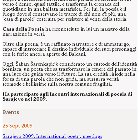
verso è denso, quasi tattile, e trasforma la cronaca del
quotidiano in una ballata metafisica. Per lui, la poesia è il
luogo dove si conservano le tracce di chi non c'è più, una
"casa di parole" costruita per resistere ai venti della storia.
Casa della Poesia
ha riconosciuto in lui un maestro della
narrazione in versi.
Oltre alla poesia, è un raffinato narratore e drammaturgo,
capace di intrecciare il destino individuale dei suoi personaggi
con le ferite ancora aperte dei Balcani.
Oggi, Šaban Šarenkapić è considerato un custode dell'identità
bosniaca, un poeta che sa trasformare la cenere del passato in
una luce che guida verso il futuro. La sua eredità risiede nella
forza di una parola che non grida, ma sussurra verità
scomode e bellissime sulla nostra comune fragilità.
Ha partecipato agli Incontri internazionali di poesia di
Sarajevo nel 2009.
Events
25 Sept 2009
Sarajevo 2009. International poetry meetings