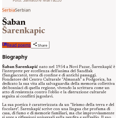
Serbia
Serbian
Šaban
Šarenkapic
menu_book
share
Read poems
Share
Biography
Šaban Šarenkapić
nato nel 1954 a Novi Pazar, Šarenkapić è
l'interprete per eccellenza dell'anima del Sandžak
(Sangiaccato), terra di confine e di antichi passaggi.
Fondatore del Centro Culturale "Almanah" a Podgorica, ha
dedicato la sua vita alla salvaguardia della memoria collettiva
dei bosniaci di quella regione, vivendo la scrittura come un
atto di resistenza contro l'oblio e la distruzione culturale
seguita ai conflitti jugoslavi.
La sua poetica è caratterizzata da un "lirismo della terra e del
focolare". Šarenkapić scrive con una lingua che profuma di
casa, di fumo e di memorie familiari, ma che improvvisamente
si apre a riflessioni universali sulla perdita e sull'esilio. Il suo