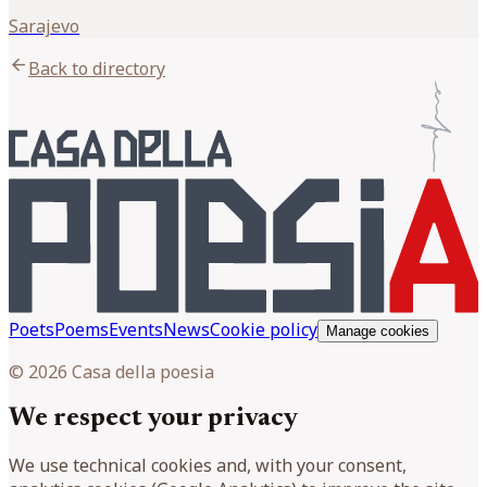
Sarajevo
arrow_back
Back to directory
Poets
Poems
Events
News
Cookie policy
Manage cookies
© 2026 Casa della poesia
We respect your privacy
We use technical cookies and, with your consent,