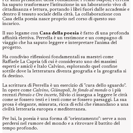
Per anni presidente della Fondazione Premio Napoli, Perrella
ha saputo trasformare l'istituzione in un laboratorio vivo di
cittadinanza e lettura, portando i libri fuori dalle accademie e
dentro il tessuto sociale della città. La collaborazione con
Casa della poesia nasce proprio nel corso di questo suo
incarico.
Il suo legame con
Casa della poesia
è fatto di una profonda
affinità elettiva. Perrella è un testimone e un compagno di
viaggio che ha saputo leggere e interpretare l'anima del
progetto.
Ha condiviso riflessioni fondamentali su maestri come
Raffaele La Capria (di cui è considerato uno dei massimi
esperti e amici) e Italo Calvino, esplorando quel confine
sottile dove la letteratura diventa geografia e la geografia si
fa destino.
La scrittura di Perrella è un esercizio di "cura dello sguardo".
In opere come
Calvino
,
Giùnapoli
,
In fondo al mondo
o i più
recenti
Petraio e Ore incerte
, Silvio ci insegna a leggere le città
come se fossero testi e i testi come se fossero paesaggi. La sua
prosa è elegante, misurata, ricca di echi che rimandano a una
civiltà letteraria europea e mediterranea.
Per lui, la poesia è una forma di "orientamento": serve a non
perdersi nel rumore del mondo e a ritrovare il battito del
tempo profondo.