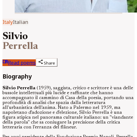
Italy
Italian
Silvio
Perrella
menu_book
share
Read poems
Share
Biography
Silvio Perrella
(1959), saggista, critico e scrittore è una delle
bussole intellettuali più lucide e raffinate che hanno
accompagnato il cammino di Casa della poesia, portando una
profondità di analisi che spazia dalla letteratura
all'urbanistica dell'anima. Nato a Palermo nel 1959, ma
napoletano d'adozione e d'elezione, Silvio Perrella è una
figura atipica nel panorama culturale italiano: un "viandante
della parola" che sa coniugare la precisione della critica
letteraria con l'erranza del flâneur.