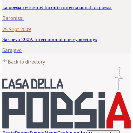
La poesia resistente! Incontri internazionali di poesia
Baronissi
25 Sept 2009
Sarajevo 2009. International poetry meetings
Sarajevo
arrow_back
Back to directory