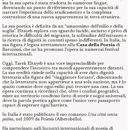
ma la sua opera è stata tradotta in numerose lingue,
diventando un punto di riferimento per la sua capacità di
narrare l'esperienza dello sradicamento e la complessa
costruzione di una nuova appartenenza in terra straniera.
La sua poetica è definita da un "umanesimo dell'esilio e della
soglia". Eltayeb esplora con sguardo lucido, asciutto e privo di
retorica le difficoltà del migrante, la solitudine dell'estraneo e
la ricerca di dignità in contesti spesso indifferenti. In Italia, la
sua figura è legata strettamente alla
Casa della Poesia
di
Baronissi, che ne ha promosso l'opera in numerosi festival
internazionali.
Oggi, Tarek Eltayeb è una voce imprescindibile per
comprendere l'incontro tra mondi apparentemente distanti.
La sua eredità risiede nella capacità di aver dato dignità
letteraria alla figura del "viaggiatore forzato", dimostrando
che la letteratura non appartiene a una sola nazione, ma è lo
spazio comune dove ogni esilio può trovare una casa. La sua
opera continua a ricordarci che, oltre i confini geografici,
esiste un territorio condiviso fatto di storie e sogni universali,
dove la parola poetica agisce come l'unico vero passaporto
capace di superare ogni barriera.
In Italia è stato pubblicato il suo romanzo
Una città senza
palme
, nel 2009 da Poiesis (Alberobello).
Ha partecipato agli Incontri internazionali di poesia di