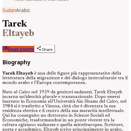
Sudan
Arabic
Tarek
Eltayeb
menu_book
share
Read poems
Share
Biography
Tarek Eltayeb
è una delle figure più rappresentative della
letteratura della migrazione e del dialogo interculturale tra il
mondo arabo e l'Europa contemporanea.
Nato al Cairo nel 1959 da genitori sudanesi, Tarek Eltayeb
incarna un'identità plurale e transnazionale. Dopo essersi
laureato in Economia all'Università Ain Shams del Cairo, nel
1984 si è trasferito a Vienna, città che è diventata la sua
residenza elettiva e il centro della sua maturità intellettuale.
Qui ha conseguito un dottorato in Scienze Sociali ed
Economiche, trasformandosi in un ponte vivente tra la
cultura egiziano-sudanese e quella mitteleuropea. Scrittore,
poeta e accademico, Eltayeb scrive principalmente in arabo,