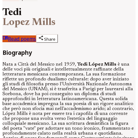
Tedi
Lopez Mills
menu_book
share
Read poems
Share
Biography
Nata a Città del Messico nel 1959,
Tedi López Mills
è una
delle voci più originali e intellettualmente raffinate della
letteratura messicana contemporanea. La sua formazione
riflette un profondo dualismo culturale: dopo aver iniziato
gli studi di filosofia presso l'Università Nazionale Autonoma
del Messico (UNAM), si è trasferita a Parigi per laurearsi alla
Sorbona, dove ha poi conseguito un diploma di studi
approfonditi in letteratura latinoamericana. Questa solida
base accademica impregna la sua poesia di un rigore analitico
che però non sfocia mai nell'accademismo arido; al contrario,
López Mills è nota per essere tra i capofila di una corrente
che propone una svolta verso l'estetica del linguaggio
colloquiale messicano. La sua scrittura demistifica la figura
del poeta "vate" per adottare un tono ironico, frammentato e
profondamente calato nella realtà urbana e quotidiana.