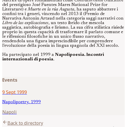
Autrice di opere fondamentali come
Contracorriente
(vincitore
del prestigioso José Fuentes Mares National Prize for
Literature) e
Muerte en la rúa Augusta
, ha saputo abbattere i
confini tra i generi, vincendo nel 2013 il (Premio de
Narrativa Antonin Artaud nella categoria saggi narrativi con
Libro de las explicaciones
, un testo ibrido che mescola
saggistica, autobiografia e lirismo. La sua cifra stilistica risiede
proprio in questa capacità di trasformare il parlato comune e
le riflessioni filosofiche in un unico flusso narrativo,
rendendola una figura imprescindibile per comprendere
l'evoluzione della poesia in lingua spagnola del XXI secolo.
Ha partecipato nel 1999 a
Napolipoesia. Incontri
internazionali di poesia
.
Events
9 Sept 1999
Napolipoetry. 1999
Napoli
arrow_back
Back to directory