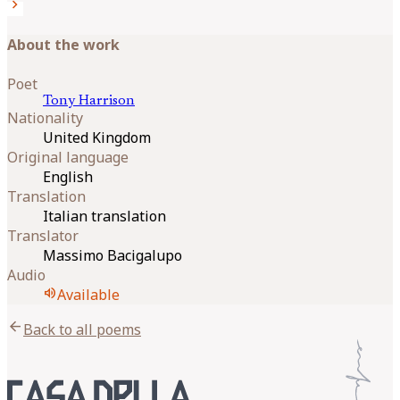
chevron_right
About the work
Poet
Tony
Harrison
Nationality
United Kingdom
Original language
English
Translation
Italian translation
Translator
Massimo Bacigalupo
Audio
volume_up
Available
arrow_back
Back to all poems