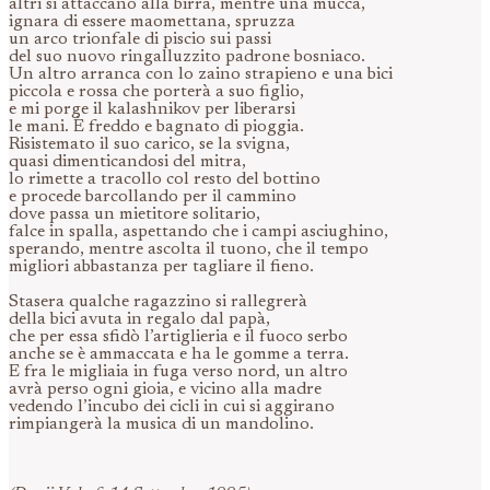
altri si attaccano alla birra, mentre una mucca,
ignara di essere maomettana, spruzza
un arco trionfale di piscio sui passi
del suo nuovo ringalluzzito padrone bosniaco.
Un altro arranca con lo zaino strapieno e una bici
piccola e rossa che porterà a suo figlio,
e mi porge il kalashnikov per liberarsi
le mani. È freddo e bagnato di pioggia.
Risistemato il suo carico, se la svigna,
quasi dimenticandosi del mitra,
lo rimette a tracollo col resto del bottino
e procede barcollando per il cammino
dove passa un mietitore solitario,
falce in spalla, aspettando che i campi asciughino,
sperando, mentre ascolta il tuono, che il tempo
migliori abbastanza per tagliare il fieno.
Stasera qualche ragazzino si rallegrerà
della bici avuta in regalo dal papà,
che per essa sfidò l’artiglieria e il fuoco serbo
anche se è ammaccata e ha le gomme a terra.
E fra le migliaia in fuga verso nord, un altro
avrà perso ogni gioia, e vicino alla madre
vedendo l’incubo dei cicli in cui si aggirano
rimpiangerà la musica di un mandolino.