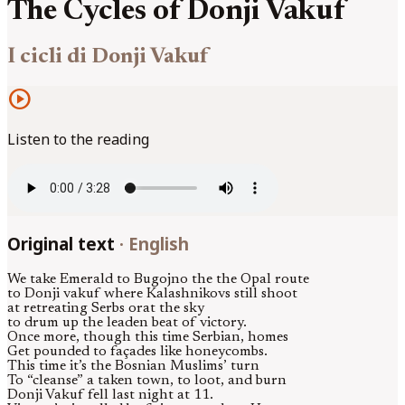
The Cycles of Donji Vakuf
I cicli di Donji Vakuf
play_circle
Listen to the reading
Original text
·
English
We take Emerald to Bugojno the the Opal route
to Donji vakuf where Kalashnikovs still shoot
at retreating Serbs orat the sky
to drum up the leaden beat of victory.
Once more, though this time Serbian, homes
Get pounded to façades like honeycombs.
This time it’s the Bosnian Muslims’ turn
To “cleanse” a taken town, to loot, and burn
Donji Vakuf fell last night at 11.