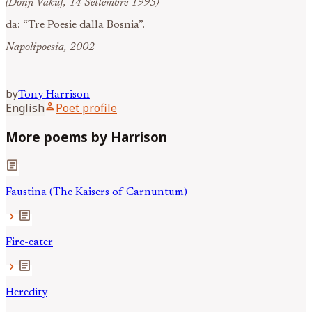
(Donji Vakuf, 14 Settembre 1995)
da: “Tre Poesie dalla Bosnia”.
Napolipoesia, 2002
by
Tony
Harrison
person
English
Poet profile
More poems by Harrison
article
Faustina (The Kaisers of Carnuntum)
article
chevron_right
Fire-eater
article
chevron_right
Heredity