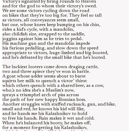
Victory’s signalled by firing rounds to Heaven
and for the god to whom their victory’s owed.
We see some victors cycling down the road
on bikes that they’re too big for. They feel so tall
as victors, all conveyances seem small,
but one, whose knees keep bumping on his chin,
rides a kid’s cycle, with a mandolin,
also childish size, strapped to the saddle,
joggins against him as he tries to pedal.
His machine gun and the mandolin impede
his furious pedalling, and slow down the speed
appropriate to victors, huge-limbed and big-booted,
and he’s defeated by the small bike that he’s looted.
The luckiest looters come down draging cattle,
two and three apiece they’ve won in battle.
A goat whose udder seems about to burst
squirts her milk to quench a victor’ thirst
which others quench with a shared beer, as a cow,
who,’s no idea she’s a Muslim’s now,
sprays a triumphel arch of piss across
the path of her new happy Bosnian boss.
Another struggles with stuffed rucksack, gun, and bike,
small and red, he knows his kid will like,
and he hands me his Kalashnikov to hold
to free his hands. Rain makes it wet and cold.
When he’s balanced his booty, he makes off,
for a moment forgetting his Kalashnikov,