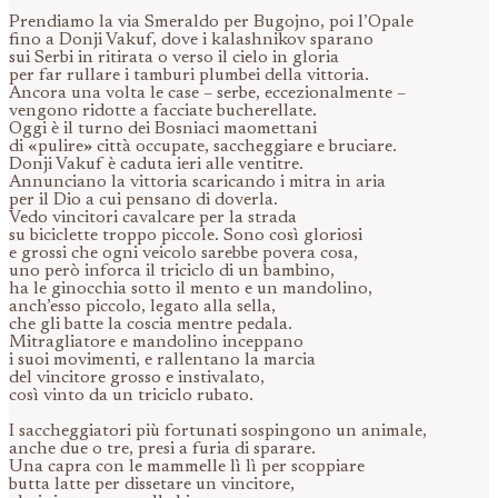
Prendiamo la via Smeraldo per Bugojno, poi l’Opale
fino a Donji Vakuf, dove i kalashnikov sparano
sui Serbi in ritirata o verso il cielo in gloria
per far rullare i tamburi plumbei della vittoria.
Ancora una volta le case – serbe, eccezionalmente –
vengono ridotte a facciate bucherellate.
Oggi è il turno dei Bosniaci maomettani
di «pulire» città occupate, saccheggiare e bruciare.
Donji Vakuf è caduta ieri alle ventitre.
Annunciano la vittoria scaricando i mitra in aria
per il Dio a cui pensano di doverla.
Vedo vincitori cavalcare per la strada
su biciclette troppo piccole. Sono così gloriosi
e grossi che ogni veicolo sarebbe povera cosa,
uno però inforca il triciclo di un bambino,
ha le ginocchia sotto il mento e un mandolino,
anch’esso piccolo, legato alla sella,
che gli batte la coscia mentre pedala.
Mitragliatore e mandolino inceppano
i suoi movimenti, e rallentano la marcia
del vincitore grosso e instivalato,
così vinto da un triciclo rubato.
I saccheggiatori più fortunati sospingono un animale,
anche due o tre, presi a furia di sparare.
Una capra con le mammelle lì lì per scoppiare
butta latte per dissetare un vincitore,