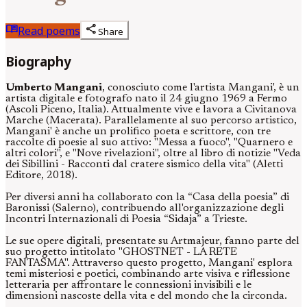
menu_book
share
Read poems
Share
Biography
Umberto Mangani
, conosciuto come l'artista Mangani', è un
artista digitale e fotografo nato il 24 giugno 1969 a Fermo
(Ascoli Piceno, Italia). Attualmente vive e lavora a Civitanova
Marche (Macerata). Parallelamente al suo percorso artistico,
Mangani' è anche un prolifico poeta e scrittore, con tre
raccolte di poesie al suo attivo: "Messa a fuoco", "Quarnero e
altri colori", e "Nove rivelazioni", oltre al libro di notizie "Veda
dei Sibillini - Racconti dal cratere sismico della vita" (Aletti
Editore, 2018).
Per diversi anni ha collaborato con la “Casa della poesia” di
Baronissi (Salerno), contribuendo all'organizzazione degli
Incontri Internazionali di Poesia “Sidaja” a Trieste.
Le sue opere digitali, presentate su Artmajeur, fanno parte del
suo progetto intitolato "GHOSTNET - LA RETE
FANTASMA". Attraverso questo progetto, Mangani' esplora
temi misteriosi e poetici, combinando arte visiva e riflessione
letteraria per affrontare le connessioni invisibili e le
dimensioni nascoste della vita e del mondo che la circonda.