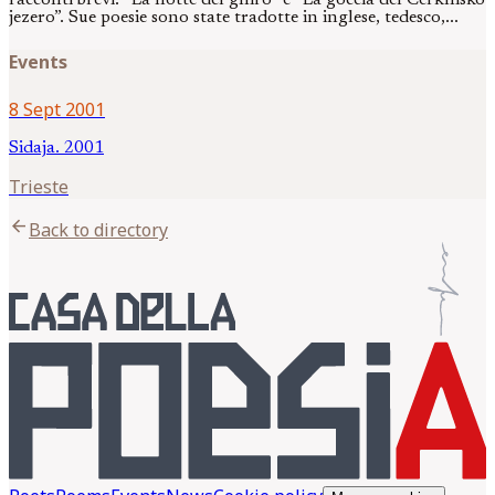
jezero”. Sue poesie sono state tradotte in inglese, tedesco,...
Events
8 Sept 2001
Sidaja. 2001
Trieste
arrow_back
Back to directory