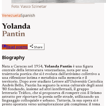
Foto:
Vasco Szinetar
Venezuela
Spanish
Yolanda
Pantin
menu_book
share
Read poems
Share
Biography
Nata a Caracas nel 1954,
Yolanda Pantin
è una figura
centrale della letteratura venezuelana, nota per una
traiettoria poetica che si è evoluta dall'attivismo collettivo a
una riflessione intima e metafisica sulla memoria e il
territorio. Dopo aver studiato Lettere all'Università Cattolica
Andrés Bello, Pantin ha segnato la scena culturale degli anni
'80 fondando, insieme ad altri intellettuali, il gruppo
letterario Tráfico, che si proponeva di rompere con il lirismo
astratto per riportare la poesia nelle strade, utilizzando un
linguaggio colloquiale e urbano. Tuttavia, la sua opera si è
presto spostata verso un'esplorazione più complessa: il tema