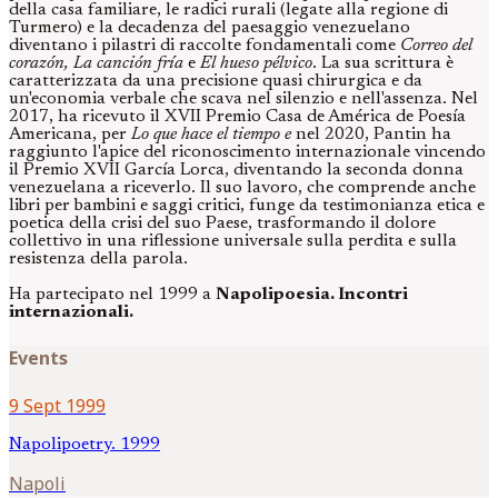
della casa familiare, le radici rurali (legate alla regione di
Turmero) e la decadenza del paesaggio venezuelano
diventano i pilastri di raccolte fondamentali come
Correo del
corazón, La canción fría
e
El hueso pélvico
. La sua scrittura è
caratterizzata da una precisione quasi chirurgica e da
un'economia verbale che scava nel silenzio e nell'assenza. Nel
2017, ha ricevuto il XVII Premio Casa de América de Poesía
Americana, per
Lo que hace el tiempo e
nel 2020, Pantin ha
raggiunto l'apice del riconoscimento internazionale vincendo
il Premio XVII García Lorca, diventando la seconda donna
venezuelana a riceverlo. Il suo lavoro, che comprende anche
libri per bambini e saggi critici, funge da testimonianza etica e
poetica della crisi del suo Paese, trasformando il dolore
collettivo in una riflessione universale sulla perdita e sulla
resistenza della parola.
Ha partecipato nel 1999 a
Napolipoesia. Incontri
internazionali.
Events
9 Sept 1999
Napolipoetry. 1999
Napoli