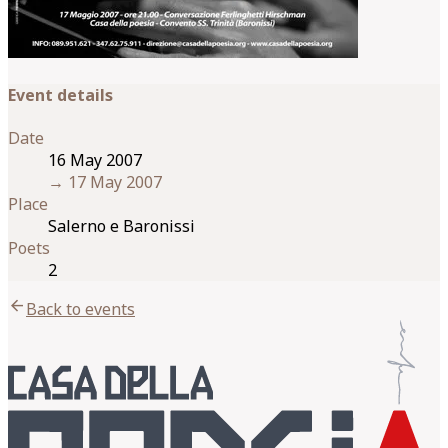
Event details
Date
16 May 2007
→
17 May 2007
Place
Salerno e Baronissi
Poets
2
arrow_back
Back to events