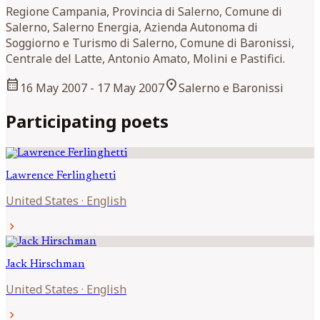
Regione Campania, Provincia di Salerno, Comune di
Salerno, Salerno Energia, Azienda Autonoma di
Soggiorno e Turismo di Salerno, Comune di Baronissi,
Centrale del Latte, Antonio Amato, Molini e Pastifici.
calendar_month
location_on
16 May 2007
- 17 May 2007
Salerno e Baronissi
Participating poets
Lawrence
Ferlinghetti
United States
·
English
chevron_right
Jack
Hirschman
United States
·
English
chevron_right