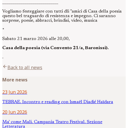
____________________________
Vogliamo festeggiare con tutti dli "amici di Casa della poesia
questo bel traguardo di resistenza e impegno. Ci saranno
sorprese, poesie, abbracci, brindisi, video, musica
*
Sabato 21 marzo 2026 alle 20,00,
Casa della poesia (via Convento 21/a, Baronissi).
.
arrow_back
Back to all news
More news
23 Jun 2026
TEBRAE. Incontro e reading con Ismaël Diadié Haïdara
20 Jun 2026
Ma' come Mali. Campania Teatro Festival. Sezione
Letteratura