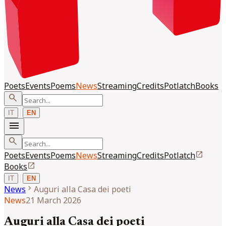
Poets
Events
Poems
News
Streaming
Credits
Potlatch
Books
search
|
IT
EN
menu
search
open_in_new
Poets
Events
Poems
News
Streaming
Credits
Potlatch
open_in_new
Books
|
IT
EN
chevron_right
News
Auguri alla Casa dei poeti
News
21 March 2026
Auguri alla Casa dei poeti