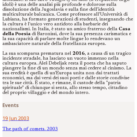
idoli) è una delle analisi più profonde e dolorose sulla
dissoluzione della Jugoslavia e sulla fine dell'identità
multiculturale balcanica. Come professore all'Università di
Lubiana, ha formato generazioni di studenti, insegnando che
la cultura è l'unico vero antidoto alla barbarie dei
nazionalismi. In Italia, è stato un amico fraterno della
Casa
della Poesia
di Baronissi, dove la sua presenza carismatica e
la sua capacità di parlare molte lingue lo rendevano un
ambasciatore naturale della fratellanza europea.
La sua scomparsa prematura nel
2016
, a causa di un tragico
incidente stradale, ha lasciato un vuoto immenso nella
cultura europea. Aleš Debeljak resta il poeta che ha saputo
piangere la fine di un mondo senza mai cedere al cinismo. La
sua eredità è quella di un'Europa unita non dai trattati
economici, ma dai versi dei suoi poeti e dalle storie condivise
tra le sue città. È stato, e rimane, il custode della "patria
spirituale" di chiunque si senta, allo stesso tempo, cittadino
del proprio villaggio e del mondo intero.
Events
19 Jun 2003
The path of comets. 2003