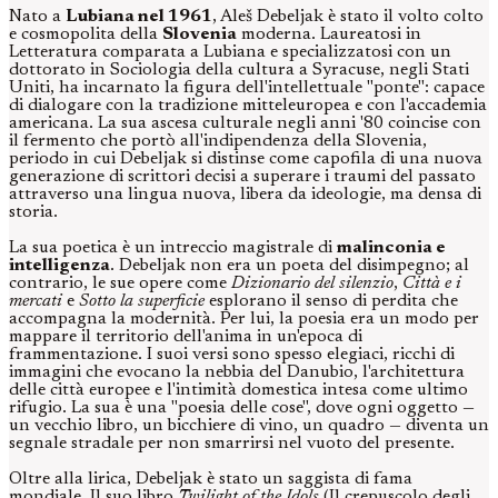
Nato a
Lubiana nel 1961
, Aleš Debeljak è stato il volto colto
e cosmopolita della
Slovenia
moderna. Laureatosi in
Letteratura comparata a Lubiana e specializzatosi con un
dottorato in Sociologia della cultura a Syracuse, negli Stati
Uniti, ha incarnato la figura dell'intellettuale "ponte": capace
di dialogare con la tradizione mitteleuropea e con l'accademia
americana. La sua ascesa culturale negli anni '80 coincise con
il fermento che portò all'indipendenza della Slovenia,
periodo in cui Debeljak si distinse come capofila di una nuova
generazione di scrittori decisi a superare i traumi del passato
attraverso una lingua nuova, libera da ideologie, ma densa di
storia.
La sua poetica è un intreccio magistrale di
malinconia e
intelligenza
. Debeljak non era un poeta del disimpegno; al
contrario, le sue opere come
Dizionario del silenzio
,
Città e i
mercati
e
Sotto la superficie
esplorano il senso di perdita che
accompagna la modernità. Per lui, la poesia era un modo per
mappare il territorio dell'anima in un'epoca di
frammentazione. I suoi versi sono spesso elegiaci, ricchi di
immagini che evocano la nebbia del Danubio, l'architettura
delle città europee e l'intimità domestica intesa come ultimo
rifugio. La sua è una "poesia delle cose", dove ogni oggetto —
un vecchio libro, un bicchiere di vino, un quadro — diventa un
segnale stradale per non smarrirsi nel vuoto del presente.
Oltre alla lirica, Debeljak è stato un saggista di fama
mondiale. Il suo libro
Twilight of the Idols
(Il crepuscolo degli