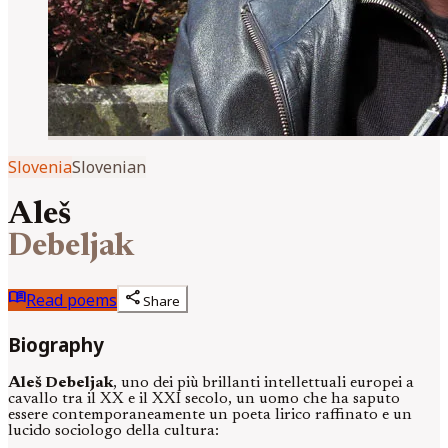
Slovenia
Slovenian
Aleš
Debeljak
menu_book
share
Read poems
Share
Biography
Aleš Debeljak
, uno dei più brillanti intellettuali europei a
cavallo tra il XX e il XXI secolo, un uomo che ha saputo
essere contemporaneamente un poeta lirico raffinato e un
lucido sociologo della cultura: