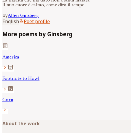
La nascita che hai dato non è stata malata
Il mio cuore è calmo, come dirà il tempo.
by
Allen
Ginsberg
person
English
Poet profile
More poems by Ginsberg
article
America
article
chevron_right
Footnote to Howl
article
chevron_right
Guru
chevron_right
About the work