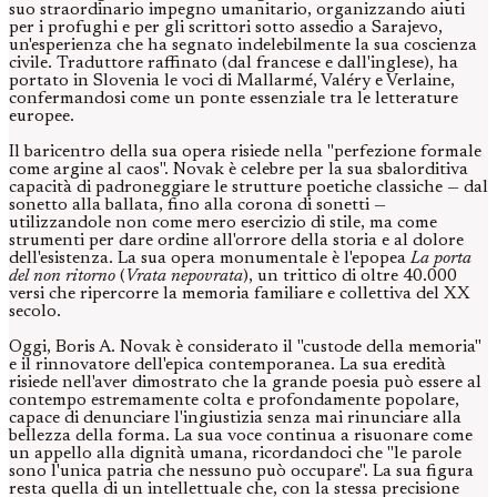
suo straordinario impegno umanitario, organizzando aiuti
per i profughi e per gli scrittori sotto assedio a Sarajevo,
un'esperienza che ha segnato indelebilmente la sua coscienza
civile. Traduttore raffinato (dal francese e dall'inglese), ha
portato in Slovenia le voci di Mallarmé, Valéry e Verlaine,
confermandosi come un ponte essenziale tra le letterature
europee.
Il baricentro della sua opera risiede nella "perfezione formale
come argine al caos". Novak è celebre per la sua sbalorditiva
capacità di padroneggiare le strutture poetiche classiche — dal
sonetto alla ballata, fino alla corona di sonetti —
utilizzandole non come mero esercizio di stile, ma come
strumenti per dare ordine all'orrore della storia e al dolore
dell'esistenza. La sua opera monumentale è l'epopea
La porta
del non ritorno
(
Vrata nepovrata
), un trittico di oltre 40.000
versi che ripercorre la memoria familiare e collettiva del XX
secolo.
Oggi, Boris A. Novak è considerato il "custode della memoria"
e il rinnovatore dell'epica contemporanea. La sua eredità
risiede nell'aver dimostrato che la grande poesia può essere al
contempo estremamente colta e profondamente popolare,
capace di denunciare l'ingiustizia senza mai rinunciare alla
bellezza della forma. La sua voce continua a risuonare come
un appello alla dignità umana, ricordandoci che "le parole
sono l'unica patria che nessuno può occupare". La sua figura
resta quella di un intellettuale che, con la stessa precisione