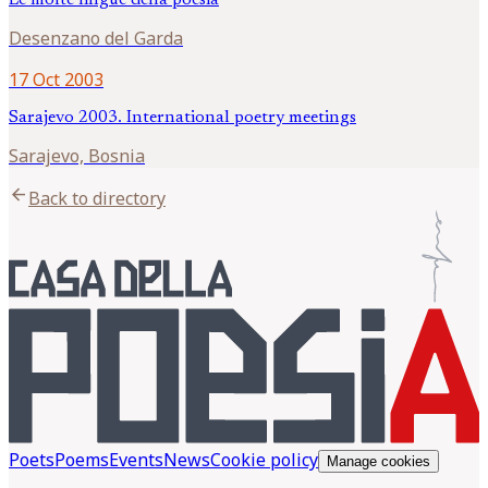
Desenzano del Garda
17 Oct 2003
Sarajevo 2003. International poetry meetings
Sarajevo, Bosnia
arrow_back
Back to directory
Poets
Poems
Events
News
Cookie policy
Manage cookies