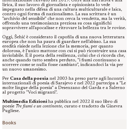
Internazionale ricevuto nel 2019. Oltre alla narrativa e alla
lirica, il suo lavoro di giornalista e opinionista lo vede
impegnato nella difesa di una cultura multiculturale e laica,
contro ogni forma di nazionalismo. La sua scrittura è un
"archivio del sensibile" che non cerca la vendetta, ma la verità,
offrendo una testimonianza preziosa su cosa significhi
sopravvivere all'apocalisse e ritrovare la bellezza tra le rovine.
Oggi, Šehić è considerato il capofila di una nuova letteratura
europea che non ha paura di guardare nell'abisso. La sua
eredità risiede nella lezione che la memoria, per quanto
dolorosa, è l'unico mattone con cui si può ricostruire una casa
inviolabile. È il poeta della resilienza, colui che ci ricorda che,
anche quando tutto sembra perduto, "i fiumi continuano a
scorrere come se nulla fosse cambiato", indicandoci la via per
un nuovo umanesimo.
Per
Casa della poesia
nel 2003 ha preso parte agli Incontri
internazionali di poesia di Sarajevo e nel 2022 partecipa a "Le
molte lingue della poesia" a Desenzano del Garda e a Salerno
al progetto "Voci migranti".
Multimedia Edizioni
ha pubblica nel 2022 il suo libro di
poesie
Tre fiumi e un continente
, curato e tradotto da Ginevra
Pugliese.
Books