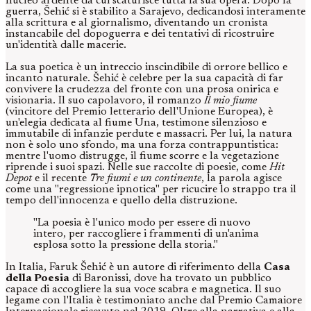
nucleo ardente da cui scaturisce tutta la sua opera. Dopo la
guerra, Šehić si è stabilito a Sarajevo, dedicandosi interamente
alla scrittura e al giornalismo, diventando un cronista
instancabile del dopoguerra e dei tentativi di ricostruire
un'identità dalle macerie.
La sua poetica è un intreccio inscindibile di orrore bellico e
incanto naturale. Šehić è celebre per la sua capacità di far
convivere la crudezza del fronte con una prosa onirica e
visionaria. Il suo capolavoro, il romanzo
Il mio fiume
(vincitore del Premio letterario dell'Unione Europea), è
un'elegia dedicata al fiume Una, testimone silenzioso e
immutabile di infanzie perdute e massacri. Per lui, la natura
non è solo uno sfondo, ma una forza contrappuntistica:
mentre l'uomo distrugge, il fiume scorre e la vegetazione
riprende i suoi spazi. Nelle sue raccolte di poesie, come
Hit
Depot
e il recente
Tre fiumi e un continente
, la parola agisce
come una "regressione ipnotica" per ricucire lo strappo tra il
tempo dell'innocenza e quello della distruzione.
"La poesia è l'unico modo per essere di nuovo
intero, per raccogliere i frammenti di un'anima
esplosa sotto la pressione della storia."
In Italia, Faruk Šehić è un autore di riferimento della
Casa
della Poesia
di Baronissi, dove ha trovato un pubblico
capace di accogliere la sua voce scabra e magnetica. Il suo
legame con l'Italia è testimoniato anche dal Premio Camaiore