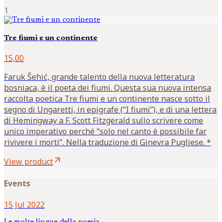
1
Tre fiumi e un continente
15,00
Faruk Šehić, grande talento della nuova letteratura
bosniaca, è il poeta dei fiumi. Questa sua nuova intensa
raccolta poetica Tre fiumi e un continente nasce sotto il
segno di Ungaretti, in epigrafe (“I fiumi”), e di una lettera
di Hemingway a F. Scott Fitzgerald sullo scrivere come
unico imperativo perché “solo nel canto è possibile far
rivivere i morti”. Nella traduzione di Ginevra Pugliese. *
arrow_outward
View product
Events
15 Jul 2022
Le molte lingue della poesia