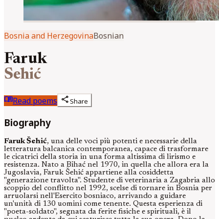
Bosnia and Herzegovina
Bosnian
Faruk
Sehić
menu_book
share
Read poems
Share
Biography
Faruk Šehić
, una delle voci più potenti e necessarie della
letteratura balcanica contemporanea, capace di trasformare
le cicatrici della storia in una forma altissima di lirismo e
resistenza. Nato a Bihać nel 1970, in quella che allora era la
Jugoslavia, Faruk Šehić appartiene alla cosiddetta
"generazione travolta". Studente di veterinaria a Zagabria allo
scoppio del conflitto nel 1992, scelse di tornare in Bosnia per
arruolarsi nell'Esercito bosniaco, arrivando a guidare
un'unità di 130 uomini come tenente. Questa esperienza di
"poeta-soldato", segnata da ferite fisiche e spirituali, è il