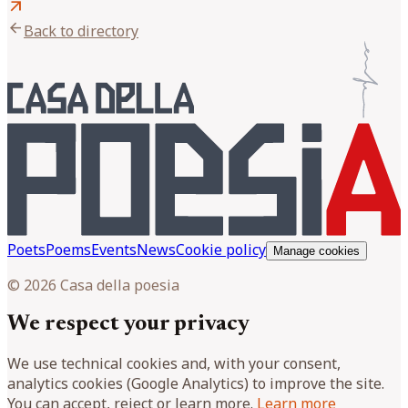
arrow_outward
arrow_back
Back to directory
Poets
Poems
Events
News
Cookie policy
Manage cookies
© 2026 Casa della poesia
We respect your privacy
We use technical cookies and, with your consent,
analytics cookies (Google Analytics) to improve the site.
You can accept, reject or learn more.
Learn more