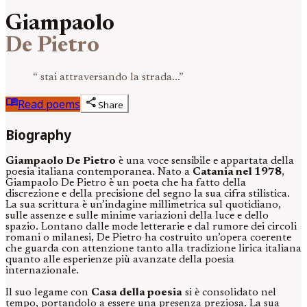
Giampaolo
De Pietro
“
stai attraversando la strada...
”
menu_book
share
Read poems
Share
Biography
Giampaolo De Pietro
è una voce sensibile e appartata della
poesia italiana contemporanea. Nato a
Catania nel 1978
,
Giampaolo De Pietro è un poeta che ha fatto della
discrezione e della precisione del segno la sua cifra stilistica.
La sua scrittura è un’indagine millimetrica sul quotidiano,
sulle assenze e sulle minime variazioni della luce e dello
spazio. Lontano dalle mode letterarie e dal rumore dei circoli
romani o milanesi, De Pietro ha costruito un’opera coerente
che guarda con attenzione tanto alla tradizione lirica italiana
quanto alle esperienze più avanzate della poesia
internazionale.
Il suo legame con
Casa della poesia
si è consolidato nel
tempo, portandolo a essere una presenza preziosa. La sua