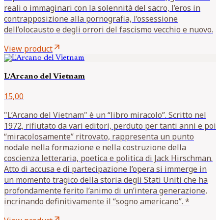
reali o immaginari con la solennità del sacro, l’eros in
contrapposizione alla pornografia, l’ossessione
dell’olocausto e degli orrori del fascismo vecchio e nuovo.
arrow_outward
View product
L'Arcano del Vietnam
15,00
"L’Arcano del Vietnam" è un “libro miracolo”. Scritto nel
1972, rifiutato da vari editori, perduto per tanti anni e poi
“miracolosamente” ritrovato, rappresenta un punto
nodale nella formazione e nella costruzione della
coscienza letteraria, poetica e politica di Jack Hirschman.
Atto di accusa e di partecipazione l’opera si immerge in
un momento tragico della storia degli Stati Uniti che ha
profondamente ferito l’animo di un’intera generazione,
incrinando definitivamente il “sogno americano”. *
arrow_outward