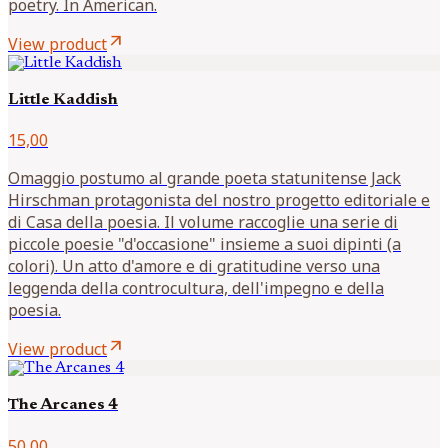
poetry. In American.
arrow_outward
View product
Little Kaddish
15,00
Omaggio postumo al grande poeta statunitense Jack
Hirschman protagonista del nostro progetto editoriale e
di Casa della poesia. Il volume raccoglie una serie di
piccole poesie "d'occasione" insieme a suoi dipinti (a
colori). Un atto d'amore e di gratitudine verso una
leggenda della controcultura, dell'impegno e della
poesia.
arrow_outward
View product
The Arcanes 4
50,00