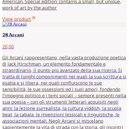
American. Special edition: contains a small, but unique,
work of art by the author.
arrow_outward
View product
28 Arcani
20,00
Gli Arcani rappresentano, nella vasta produzione poetica
di Jack Hirschman, un elemento fondamentale e
straordinario, il punto più avanzato della sua ricerca. Si
tratta di lunghi componimenti nei quali la sua scrittura si
esalta e si libera, nei quali confluiscono le sue
sensibilità, le sue ossessioni ed i suoi amori, fondendo
l’impegno politico e i temi sociali – sempre presenti nella
sua poesia – con gli strumenti letterari acquisiti negli
anni: la lezione surrealista, la cultura yiddish, la scuola
beat, la cabala, le invenzioni lessicali e linguistiche, le
associazioni mentali. Negli Arcani si miscelano
sapientemente la vita di strada con la storia, gli incontri