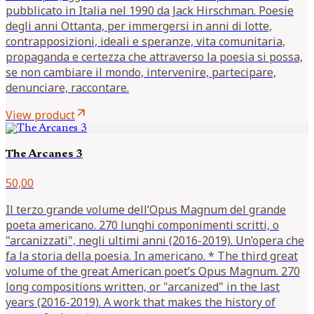
pubblicato in Italia nel 1990 da Jack Hirschman. Poesie
degli anni Ottanta, per immergersi in anni di lotte,
contrapposizioni, ideali e speranze, vita comunitaria,
propaganda e certezza che attraverso la poesia si possa,
se non cambiare il mondo, intervenire, partecipare,
denunciare, raccontare.
arrow_outward
View product
The Arcanes 3
50,00
Il terzo grande volume dell’Opus Magnum del grande
poeta americano. 270 lunghi componimenti scritti, o
"arcanizzati", negli ultimi anni (2016-2019). Un’opera che
fa la storia della poesia. In americano. * The third great
volume of the great American poet’s Opus Magnum. 270
long compositions written, or "arcanized" in the last
years (2016-2019). A work that makes the history of