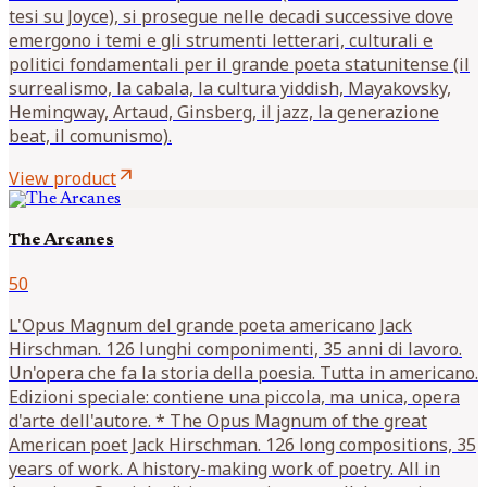
tesi su Joyce), si prosegue nelle decadi successive dove
emergono i temi e gli strumenti letterari, culturali e
politici fondamentali per il grande poeta statunitense (il
surrealismo, la cabala, la cultura yiddish, Mayakovsky,
Hemingway, Artaud, Ginsberg, il jazz, la generazione
beat, il comunismo).
arrow_outward
View product
The Arcanes
50
L'Opus Magnum del grande poeta americano Jack
Hirschman. 126 lunghi componimenti, 35 anni di lavoro.
Un'opera che fa la storia della poesia. Tutta in americano.
Edizioni speciale: contiene una piccola, ma unica, opera
d'arte dell'autore. * The Opus Magnum of the great
American poet Jack Hirschman. 126 long compositions, 35
years of work. A history-making work of poetry. All in