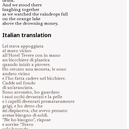
drink.”
And we stood there
laughing together
as we watched the raindrops fall
on the orange lake
above the drowning money.
Italian translation
Lei stava appoggiata
al muro vicino
all’Hotel Tevere con in mano
un biccchiere di plastica
quando iniziò a piovere.
Ho cercato una moneta, le sono
andato vicino
e l’ho fatta cadere nel bicchiere.
Cadde sul fondo
di un’aranciata.
Sono arrossito, ho guardato
i suoi occhi devastati e la pelle
e i capelli diventati prematuramente
grigi, e ho detto che
mi dispiaceva, che avevo pensato
avesse bisogno di soldi.
“Ne ho bisogno”, rispose
e sorrise “Stavo