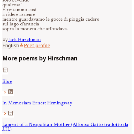
solo bevendo
qualcosa”.
E restammo così
a ridere assieme
mentre guardavamo le gocce di pioggia cadere
sul lago d’arancia
sopra la moneta che affondava.
by
Jack
Hirschman
person
English
Poet profile
More poems by Hirschman
article
Blue
article
chevron_right
In Memoriam Ernest Hemingway
article
chevron_right
Lament of a Neapolitan Mother (Alfonso Gatto tradotto da
J.H.)