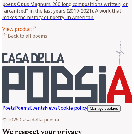
poet’s Opus Magnum. 260 long compositions written, or
"arcanized" in the last years (2019-2021). A work that
makes the history of poetry. In American.
arrow_outward
View product
arrow_back
Back to all poems
Poets
Poems
Events
News
Cookie policy
Manage cookies
© 2026 Casa della poesia
We respect your privacy