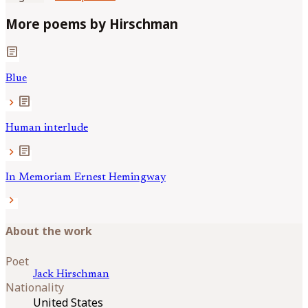
More poems by Hirschman
article
Blue
article
chevron_right
Human interlude
article
chevron_right
In Memoriam Ernest Hemingway
chevron_right
About the work
Poet
Jack
Hirschman
Nationality
United States