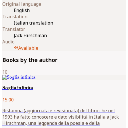
Original language
English
Translation
Italian translation
Translator
Jack Hirschman
Audio
volume_up
Available
Books by the author
10
Soglia infinita
15,00
Ristampa (aggiornata e revisionata) del libro che nel
1993 ha fatto conoscere e dato visibilità in Italia a Jack
Hirschman, una leggenda della poesia e della