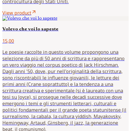
controcultura degli Stati Uniti.
arrow_outward
View product
Volevo che voi lo sapeste
15,00
Le poesie raccolte in questo volume propongono una
selezione da più di 50 anni di scrittura e rappresentano
un vero viaggio nel corpus poetico di Jack Hirschman.
Dagli anni '50, dove, pur nell'originalità della scrittura,
sono riscontrabili le influenze giovanili, le letture dei
primi anni (Crane soprattutto) e la tendenza a una
scrittura creativa e sperimentale (si è laureato con una
tesi su Joyce), si prosegue nelle decadi successive dove
emergono i temi e gli strumenti letterari, culturali e
politici fondamentali per il grande poeta statunitense (il
surrealismo, la cabala, la cultura yiddish, Mayakovsky,
Hemingway, Artaud, Ginsberg, il jazz, la generazione
beat, il comunismo).