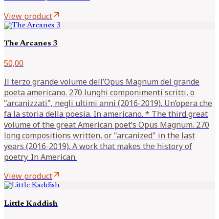
arrow_outward
View product
The Arcanes 3
50,00
Il terzo grande volume dell’Opus Magnum del grande
poeta americano. 270 lunghi componimenti scritti, o
"arcanizzati", negli ultimi anni (2016-2019). Un’opera che
fa la storia della poesia. In americano. * The third great
volume of the great American poet’s Opus Magnum. 270
long compositions written, or "arcanized" in the last
years (2016-2019). A work that makes the history of
poetry. In American.
arrow_outward
View product
Little Kaddish