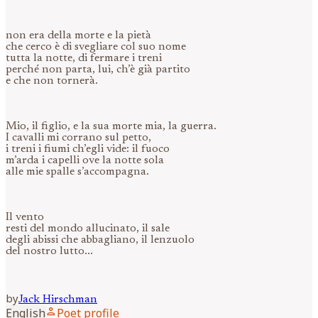
non era della morte e la pietà
che cerco è di svegliare col suo nome
tutta la notte, di fermare i treni
perché non parta, lui, ch’è già partito
e che non tornerà.
Mio, il figlio, e la sua morte mia, la guerra.
I cavalli mi corrano sul petto,
i treni i fiumi ch’egli vide: il fuoco
m’arda i capelli ove la notte sola
alle mie spalle s’accompagna.
Il vento
resti del mondo allucinato, il sale
degli abissi che abbagliano, il lenzuolo
del nostro lutto...
by
Jack
Hirschman
person
English
Poet profile