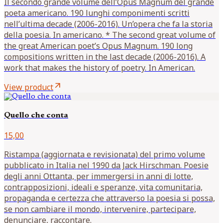
Il secondo grande volume dell’Opus Magnum del grande
poeta americano. 190 lunghi componimenti scritti
nell’ultima decade (2006-2016). Un’opera che fa la storia
della poesia. In americano. * The second great volume of
the great American poet’s Opus Magnum. 190 long
compositions written in the last decade (2006-2016). A
work that makes the history of poetry. In American.
arrow_outward
View product
Quello che conta
15,00
Ristampa (aggiornata e revisionata) del primo volume
pubblicato in Italia nel 1990 da Jack Hirschman. Poesie
degli anni Ottanta, per immergersi in anni di lotte,
contrapposizioni, ideali e speranze, vita comunitaria,
propaganda e certezza che attraverso la poesia si possa,
se non cambiare il mondo, intervenire, partecipare,
denunciare, raccontare.