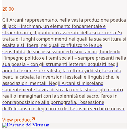
20,00
Gli Arcani rappresentano, nella vasta produzione poetica
di Jack Hirschman, un elemento fondamentale e
straordinario, il punto più avanzato della sua ricerca. Si
tratta di lunghi componimenti nei quali la sua scrittura si
esalta e si libera, nei quali confluiscono le sue
sensibilità, le sue ossessioni ed i suoi amori, fondendo
l’impegno politico e i temi sociali – sempre presenti nella
sua poesia – con gli strumenti letterari acquisiti negli
anni: la lezione surrealista, la cultura yiddish, la scuola
beat, la cabala, le invenzioni lessicali e linguistiche, le
associazioni mentali. Negli Arcani si miscelano
sapientemente la vita di strada con la storia, gli incontri
reali o immaginari con la solennità del sacro, l’eros in
contrapposizione alla pornografia, l’ossessione
dell’olocausto e degli orrori del fascismo vecchio e nuovo.
arrow_outward
View product