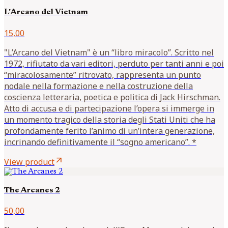
L'Arcano del Vietnam
15,00
"L’Arcano del Vietnam" è un “libro miracolo”. Scritto nel
1972, rifiutato da vari editori, perduto per tanti anni e poi
“miracolosamente” ritrovato, rappresenta un punto
nodale nella formazione e nella costruzione della
coscienza letteraria, poetica e politica di Jack Hirschman.
Atto di accusa e di partecipazione l’opera si immerge in
un momento tragico della storia degli Stati Uniti che ha
profondamente ferito l’animo di un’intera generazione,
incrinando definitivamente il “sogno americano”. *
arrow_outward
View product
The Arcanes 2
50,00