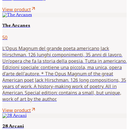
arrow_outward
View product
The Arcanes
50
L'Opus Magnum del grande poeta americano Jack
Hirschman. 126 lunghi componimenti, 35 anni di lavoro.
Un'opera che fa la storia della poesia. Tutta in americano.
Edizioni speciale: contiene una piccola, ma unica, opera
d'arte dell'autore. * The Opus Magnum of the great
American poet Jack Hirschman. 126 long compositions, 35
years of work. A history-making work of poetry. All in
American. Special edition: contains a small, but unique,
work of art by the author.
arrow_outward
View product
28 Arcani