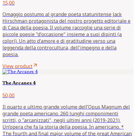
15,00
Omaggio postumo al grande poeta statunitense Jack
Hirschman protagonista del nostro progetto editoriale e
di Casa della poesia. Il volume raccoglie una serie di
piccole poesie "d'occasione" insieme a suoi dipinti (a
colori). Un atto d'amore e di gratitudine verso una
leggenda della controcultura, dell'impegno e della
poesia.
arrow_outward
View product
The Arcanes 4
50,00
Il quarto e ultimo grande volume dell’Opus Magnum del
grande poeta americano. 260 lunghi componimenti
scritti, o "arcanizzati", negli ultimi anni (2019-2021).
Un’opera che fa la storia della poesia. In americano. *
The fourth and final major volume of the great American