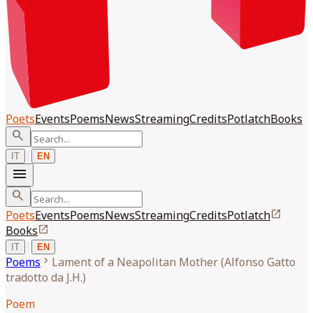
Poets
Events
Poems
News
Streaming
Credits
Potlatch
Books
search
|
IT
EN
menu
search
open_in_new
Poets
Events
Poems
News
Streaming
Credits
Potlatch
open_in_new
Books
|
IT
EN
chevron_right
Poems
Lament of a Neapolitan Mother (Alfonso Gatto
tradotto da J.H.)
Poem