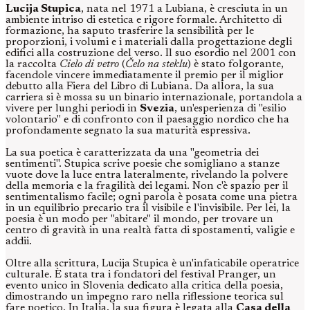
Lucija Stupica
, nata nel 1971 a Lubiana, è cresciuta in un
ambiente intriso di estetica e rigore formale. Architetto di
formazione, ha saputo trasferire la sensibilità per le
proporzioni, i volumi e i materiali dalla progettazione degli
edifici alla costruzione del verso. Il suo esordio nel 2001 con
la raccolta
Cielo di vetro
(
Čelo na steklu
) è stato folgorante,
facendole vincere immediatamente il premio per il miglior
debutto alla Fiera del Libro di Lubiana. Da allora, la sua
carriera si è mossa su un binario internazionale, portandola a
vivere per lunghi periodi in
Svezia
, un'esperienza di "esilio
volontario" e di confronto con il paesaggio nordico che ha
profondamente segnato la sua maturità espressiva.
La sua poetica è caratterizzata da una "geometria dei
sentimenti". Stupica scrive poesie che somigliano a stanze
vuote dove la luce entra lateralmente, rivelando la polvere
della memoria e la fragilità dei legami. Non c'è spazio per il
sentimentalismo facile; ogni parola è posata come una pietra
in un equilibrio precario tra il visibile e l'invisibile. Per lei, la
poesia è un modo per "abitare" il mondo, per trovare un
centro di gravità in una realtà fatta di spostamenti, valigie e
addii.
Oltre alla scrittura, Lucija Stupica è un'infaticabile operatrice
culturale. È stata tra i fondatori del festival Pranger, un
evento unico in Slovenia dedicato alla critica della poesia,
dimostrando un impegno raro nella riflessione teorica sul
fare poetico. In Italia, la sua figura è legata alla
Casa della