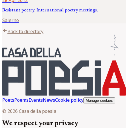
28 Apr 2012
Resistant poetry. International poetry meetings.
Salerno
arrow_back
Back to directory
Poets
Poems
Events
News
Cookie policy
Manage cookies
© 2026 Casa della poesia
We respect your privacy