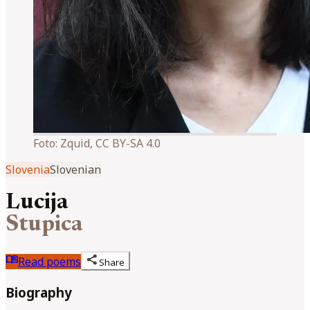
Foto:
Zquid, CC BY-SA 4.0
Slovenia
Slovenian
Lucija
Stupica
menu_book
share
Read poems
Share
Biography