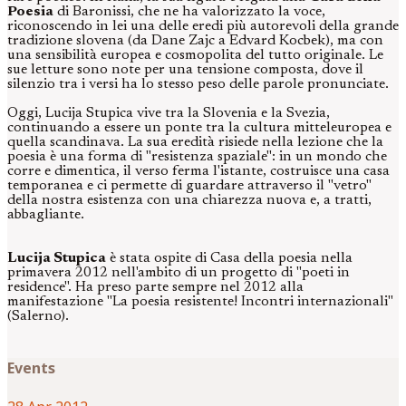
Poesia
di Baronissi, che ne ha valorizzato la voce,
riconoscendo in lei una delle eredi più autorevoli della grande
tradizione slovena (da Dane Zajc a Edvard Kocbek), ma con
una sensibilità europea e cosmopolita del tutto originale. Le
sue letture sono note per una tensione composta, dove il
silenzio tra i versi ha lo stesso peso delle parole pronunciate.
Oggi, Lucija Stupica vive tra la Slovenia e la Svezia,
continuando a essere un ponte tra la cultura mitteleuropea e
quella scandinava. La sua eredità risiede nella lezione che la
poesia è una forma di "resistenza spaziale": in un mondo che
corre e dimentica, il verso ferma l'istante, costruisce una casa
temporanea e ci permette di guardare attraverso il "vetro"
della nostra esistenza con una chiarezza nuova e, a tratti,
abbagliante.
Lucija Stupica
è stata ospite di Casa della poesia nella
primavera 2012 nell'ambito di un progetto di "poeti in
residence". Ha preso parte sempre nel 2012 alla
manifestazione "La poesia resistente! Incontri internazionali"
(Salerno).
Events