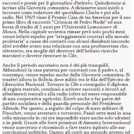
racconti e poesie per il giornalino d'istituto. Quindicenne si
iscrisse alla Gioventù comunista. A diciassette anni iniziò a
lavorare come redattore del quotidiano Clarìn e poi alla
radio. Nel 1969 vinse il Premio Casa de las Americas per il suo
primo libro di racconti: "Crònicas de Pedro Nadie" ed una
borsa di studio di 5 anni per l'Università Lomonosov di
Mosca. Nella capitale sovietica rimase però solo pochi mesi;
venne infatti espulso per "atteggiamenti contrari alla morale
proletaria" a causa dei contatti con alcuni dissidenti (secondo
altri avrebbe avuto una relazione con una professoressa che,
oltretutto, era moglie del direttore dell'Istituto ricerche
marxiste) e dovette rientrare in Cile.
Anche il periodo successivo non è dei più tranquilli.
Abbandonò la casa paterna per contrasti con il padre e, al
contempo, venne espulso anche dalla Gioventù comunista. Si
trasferì allora in Bolivia dove militò tra le fila dell'Ejército de
Liberaciòn Nacional. Tornato in Cile e conseguito il diploma
di regista teatrale, continuò a scrivere racconti, e lavorò ad
allestimenti teatrali e alla radio (oltre ad essere responsabile
di una cooperativa agricola). Entrò anche a far parte del
partito socialista e della guardia personale del Presidente
Allende. Per questo, a seguito del colpo di stato militare di
Pinochet, venne arrestato e torturato. Passò sette mesi in una
cella minuscola in cui era impossibile stare anche solo sdraiati
o in piedi. Grazie alle forti pressioni di Amnesty International
venne scarcerato e ricominciò a fare teatro ispirato alle sue
convinzioni politiche. Questo gli costò un secondo arresto ed