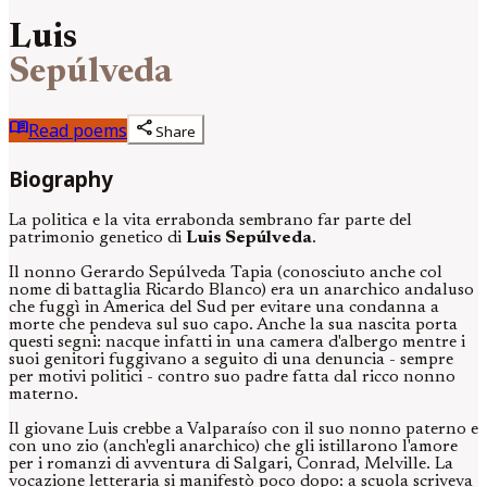
Luis
Sepúlveda
menu_book
share
Read poems
Share
Biography
La politica e la vita errabonda sembrano far parte del
patrimonio genetico di
Luis Sepúlveda
.
Il nonno Gerardo Sepúlveda Tapia (conosciuto anche col
nome di battaglia Ricardo Blanco) era un anarchico andaluso
che fuggì in America del Sud per evitare una condanna a
morte che pendeva sul suo capo. Anche la sua nascita porta
questi segni: nacque infatti in una camera d'albergo mentre i
suoi genitori fuggivano a seguito di una denuncia - sempre
per motivi politici - contro suo padre fatta dal ricco nonno
materno.
Il giovane Luis crebbe a Valparaíso con il suo nonno paterno e
con uno zio (anch'egli anarchico) che gli istillarono l'amore
per i romanzi di avventura di Salgari, Conrad, Melville. La
vocazione letteraria si manifestò poco dopo: a scuola scriveva