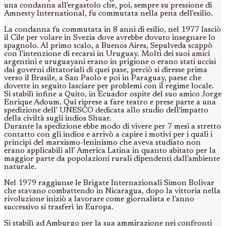
una condanna all'ergastolo che, poi, sempre su pressione di
Amnesty International, fu commutata nella pena dell'esilio.
La condanna fu commutata in 8 anni di esilio, nel 1977 lasciò
il Cile per volare in Svezia dove avrebbe dovuto insegnare lo
spagnolo. Al primo scalo, a Buenos Aires, Sepulveda scappò
con l'intenzione di recarsi in Uruguay. Molti dei suoi amici
argentini e uruguayani erano in prigione o erano stati uccisi
dai governi dittatoriali di quei pase, perciò si diresse prima
verso il Brasile, a San Paolo e poi in Paraguay, paese che
dovette in seguito lasciare per problemi con il regime locale.
Si stabilì infine a Quito, in Ecuador ospite del suo amico Jorge
Enrique Adoum. Qui riprese a fare teatro e prese parte a una
spedizione dell' UNESCO dedicata allo studio dell'impatto
della civiltà sugli indios Shuar.
Durante la spedizione ebbe modo di vivere per 7 mesi a stretto
contatto con gli indios e arrivò a capire i motivi per i quali i
principi del marxismo-leninismo che aveva studiato non
erano applicabili all' America Latina in quanto abitato per la
maggior parte da popolazioni rurali dipendenti dall'ambiente
naturale.
Nel 1979 raggiunse le Brigate Internazionali Simon Bolivar
che stavano combattendo in Nicaragua, dopo la vittoria nella
rivoluzione iniziò a lavorare come giornalista e l'anno
successivo si trasferì in Europa.
Si stabilì ad Amburgo per la sua ammirazione nei confronti