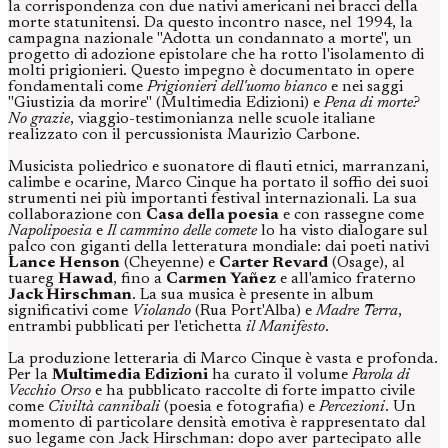
la corrispondenza con due nativi americani nei bracci della
morte statunitensi. Da questo incontro nasce, nel 1994, la
campagna nazionale "Adotta un condannato a morte", un
progetto di adozione epistolare che ha rotto l'isolamento di
molti prigionieri. Questo impegno è documentato in opere
fondamentali come
Prigionieri dell'uomo bianco
e nei saggi
"Giustizia da morire" (Multimedia Edizioni) e
Pena di morte?
No grazie
, viaggio-testimonianza nelle scuole italiane
realizzato con il percussionista Maurizio Carbone.
Musicista poliedrico e suonatore di flauti etnici, marranzani,
calimbe e ocarine, Marco Cinque ha portato il soffio dei suoi
strumenti nei più importanti festival internazionali. La sua
collaborazione con
Casa della poesia
e con rassegne come
Napolipoesia
e
Il cammino delle comete
lo ha visto dialogare sul
palco con giganti della letteratura mondiale: dai poeti nativi
Lance Henson
(Cheyenne) e
Carter Revard
(Osage), al
tuareg
Hawad
, fino a
Carmen Yañez
e all'amico fraterno
Jack Hirschman
. La sua musica è presente in album
significativi come
Violando
(Rua Port'Alba) e
Madre Terra
,
entrambi pubblicati per l'etichetta
il Manifesto
.
La produzione letteraria di Marco Cinque è vasta e profonda.
Per la
Multimedia Edizioni
ha curato il volume
Parola di
Vecchio Orso
e ha pubblicato raccolte di forte impatto civile
come
Civiltà cannibali
(poesia e fotografia) e
Percezioni
. Un
momento di particolare densità emotiva è rappresentato dal
suo legame con Jack Hirschman: dopo aver partecipato alle