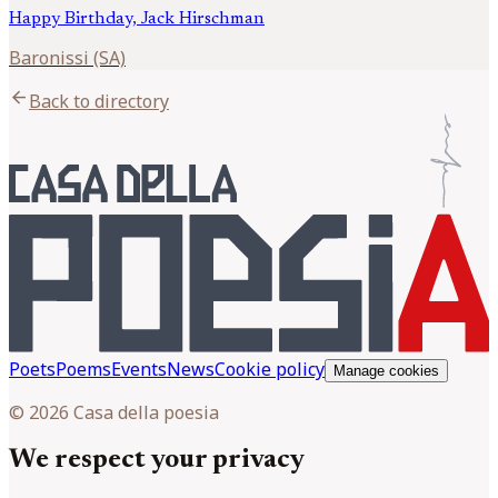
Happy Birthday, Jack Hirschman
Baronissi (SA)
arrow_back
Back to directory
Poets
Poems
Events
News
Cookie policy
Manage cookies
© 2026 Casa della poesia
We respect your privacy