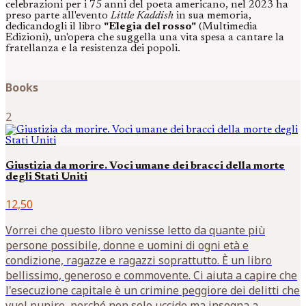
celebrazioni per i 75 anni del poeta americano, nel 2023 ha
preso parte all'evento
Little Kaddish
in sua memoria,
dedicandogli il libro
"Elegia del rosso"
(Multimedia
Edizioni), un'opera che suggella una vita spesa a cantare la
fratellanza e la resistenza dei popoli.
Books
2
Giustizia da morire. Voci umane dei bracci della morte
degli Stati Uniti
12,50
Vorrei che questo libro venisse letto da quante più
persone possibile, donne e uomini di ogni età e
condizione, ragazze e ragazzi soprattutto. È un libro
bellissimo, generoso e commovente. Ci aiuta a capire che
l'esecuzione capitale è un crimine peggiore dei delitti che
vuol punire, perché non solo uccide ma insegna a