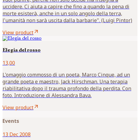
uccidere. Ci aiuta a capire che fino a quando la pena di
morte esisterà, anche in un solo angolo della terra,
l'umanità non sarà uscita dalla barbarie". (Luigi Pintor)
arrow_outward
View product
Elegia del rosso
13,00
L'omaggio commosso di un poeta, Marco Cinque, ad un
grande poeta e maestro, Jack Hirschman. Una terapia
riabilitativa dopo il trauma profondo della perdita. Con
foto. Introduzione di Alessandra Bava.
arrow_outward
View product
Events
13 Dec 2008