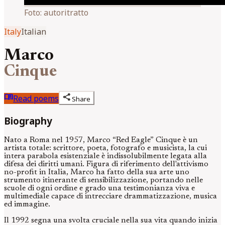
Foto:
autoritratto
Italy
Italian
Marco
Cinque
menu_book
share
Read poems
Share
Biography
Nato a Roma nel 1957, Marco “Red Eagle” Cinque è un
artista totale: scrittore, poeta, fotografo e musicista, la cui
intera parabola esistenziale è indissolubilmente legata alla
difesa dei diritti umani. Figura di riferimento dell'attivismo
no-profit in Italia, Marco ha fatto della sua arte uno
strumento itinerante di sensibilizzazione, portando nelle
scuole di ogni ordine e grado una testimonianza viva e
multimediale capace di intrecciare drammatizzazione, musica
ed immagine.
Il 1992 segna una svolta cruciale nella sua vita quando inizia