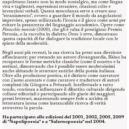
napoletano (usato non in modo nostalgico, ma come lingua
viva e tagliente), espressioni straniere, citazioni colte e
invenzioni verbali. Questa mescolanza serve a creare uno
"straniamento", ovvero a guardare il mondo da angolazioni
impreviste, spesso utilizzando l'ironia e il gioco come armi per
evitare la pesantezza del linguaggio accademico. Opere come
Pinocchio moviole
(2000), che gli è valsa il prestigioso Premio
Feronia, o la raccolta in dialetto
Ônne ‘e terra
, dimostrano
questa capacità di far dialogare la tradizione locale con le
spinte della modernità.
Negli anni più recenti, la sua ricerca ha preso una direzione
affascinante: pur restando un autore d'avanguardia, Bàino ha
recuperato le forme metriche classiche (come il sonetto e la
sestina), dimostrando che è possibile essere modernissimi
anche abitando le strutture antiche della poesia italiana.
Oltre alla produzione poetica, si è distinto come narratore
con
L'uomo avanzato
e come curatore e traduttore di autori
complessi (da Góngora a Frénaud). Intellettuale a tutto
tondo, continua a influenzare il dibattito culturale dirigendo
collane editoriali e partecipando alle giurie dei maggiori
premi letterari, mantenendo sempre fede a un'idea di
letteratura intesa come instancabile ricerca di verità
attraverso la parola.
Ha partecipato alle edizioni del 2001, 2002, 2005, 2009
di "Napolipoesia" e a "Salernopoesia" nel 2004.