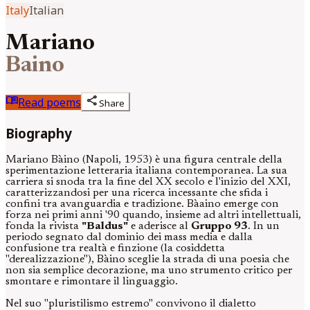
Italy
Italian
Mariano
Baino
menu_book
share
Read poems
Share
Biography
Mariano Bàino (Napoli, 1953) è una figura centrale della
sperimentazione letteraria italiana contemporanea. La sua
carriera si snoda tra la fine del XX secolo e l'inizio del XXI,
caratterizzandosi per una ricerca incessante che sfida i
confini tra avanguardia e tradizione. Bàaino emerge con
forza nei primi anni '90 quando, insieme ad altri intellettuali,
fonda la rivista
"Baldus"
e aderisce al
Gruppo 93
. In un
periodo segnato dal dominio dei mass media e dalla
confusione tra realtà e finzione (la cosiddetta
"derealizzazione"), Bàino sceglie la strada di una poesia che
non sia semplice decorazione, ma uno strumento critico per
smontare e rimontare il linguaggio.
Nel suo "pluristilismo estremo" convivono il dialetto