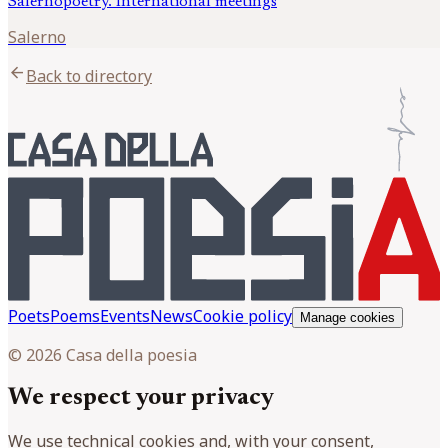
Salernopoetry. International meetings
Salerno
arrow_back
Back to directory
Poets
Poems
Events
News
Cookie policy
Manage cookies
© 2026 Casa della poesia
We respect your privacy
We use technical cookies and, with your consent,