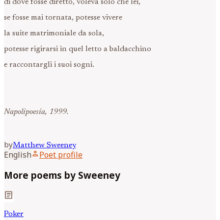
di dove fosse diretto, voleva solo che lei,
se fosse mai tornata, potesse vivere
la suite matrimoniale da sola,
potesse rigirarsi in quel letto a baldacchino
e raccontargli i suoi sogni.
Napolipoesia, 1999.
by
Matthew
Sweeney
person
English
Poet profile
More poems by Sweeney
article
Poker