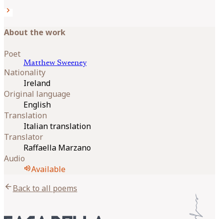
chevron_right
About the work
Poet
Matthew
Sweeney
Nationality
Ireland
Original language
English
Translation
Italian translation
Translator
Raffaella Marzano
Audio
volume_up
Available
arrow_back
Back to all poems